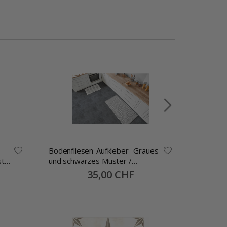
Bodenfliesen-Aufkleber -Graues
Bodenfl
ster
und schwarzes Muster /
und bra
4
Abziehen und Aufkleben / 24 Stk
und Aufk
Special
35,00 CHF
Price