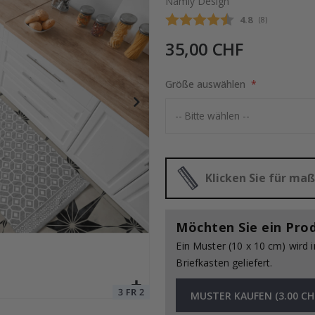
Namly Design
Durchschnittli
4.8
(
abgegebene be
8
)
35,00 CHF
ruck - Wo alles begann
Special
15,00 €
Price
Größe auswählen
Klicken Sie für m
Möchten Sie ein Pro
Ein Muster (10 x 10 cm) wird 
Briefkasten geliefert.
MUSTER KAUFEN (3.00 CH