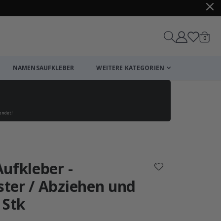
Artike
0
Wagen
NAMENSAUFKLEBER
WEITERE KATEGORIEN
endet!
Einkaufswagen
Zur Kasse
ufkleber -
ter / Abziehen und
 Stk