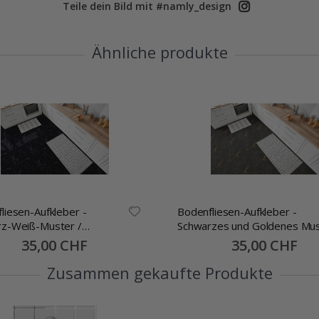
Teile dein Bild mit #namly_design
Ähnliche produkte
liesen-Aufkleber -
Bodenfliesen-Aufkleber -
z-Weiß-Muster /
Schwarzes und Goldenes Mu
en und Aufkleben / 24 Stk
/ Abziehen und Aufkleben / 2
Special
35,00 CHF
Special
35,00 CHF
Price
Price
Stk
Zusammen gekaufte Produkte