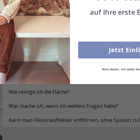
auf Ihre erste 
Was sind Fliesenaufkleber?
Funktionieren die Aufkleber in der Küche oder im Bad?
Jetzt Ein
Auf welchen Oberflächen kann ich Fliesenaufkleber anb
Wie bringe ich die Fliesenaufkleber an?
Nein danke, ich zahle de
Wie werden die Fliesenaufkleber geliefert?
Wie reinige ich die Fläche?
Was mache ich, wenn ich weitere Fragen habe?
Kann man Fliesenaufkleber entfernen, ohne Spuren zu 