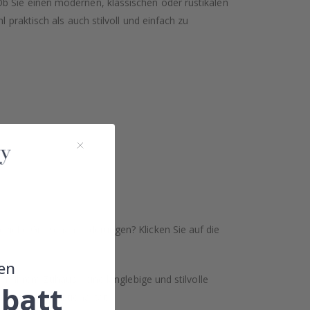
Ob Sie einen modernen, klassischen oder rustikalen
 praktisch als auch stilvoll und einfach zu
ezielle Größenanforderungen? Klicken Sie auf die
en
hen Ihrem Zuhause eine langlebige und stilvolle
batt
fort und Funktionalität.