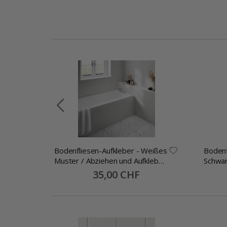
Bodenfliesen-Aufkleber - Weißes
Bodenf
en
Muster / Abziehen und Aufkleben
Schwar
/ 24 Stk
Abzieh
Special
35,00 CHF
Price