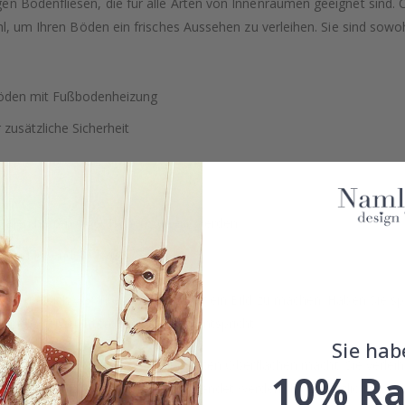
en Bodenfliesen, die für alle Arten von Innenräumen geeignet sind. 
hl, um Ihren Böden ein frisches Aussehen zu verleihen. Sie sind sowohl
 Böden mit Fußbodenheizung
 zusätzliche Sicherheit
allen harten Oberflächen verlegt werden
 hochauflösendem Druck
be, um sich vor Ihrer Entscheidung ein Bild zu machen. Haben Sie sp
n, die genau Ihren Bedürfnissen entspricht.
Sie hab
rarbeiten, was sie ideal für alle harten Oberflächen macht. Sie verlei
10% Ra
 Böden mit Fußbodenheizung verwendet werden, für zusätzlichen Kom