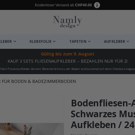
Kostenloser Versand ab
CHF49.00
KLEBER
KLEBEFOLIE
TAPETEN
AUFKLEBER
Gültig bis
zum 9. August
KAUF 3 SETS FLIESENAUFKLEBER – BEZAHLEN NUR FÜR 2!
3 Sets Fliesenaufkleber deinem Warenkorb hinzu, der Rabatt wird automatisch beim Checkout angew
R FÜR BODEN & BADEZIMMERBODEN
ukte
Bodenfliesen-A
Schwarzes Mus
Aufkleben / 24