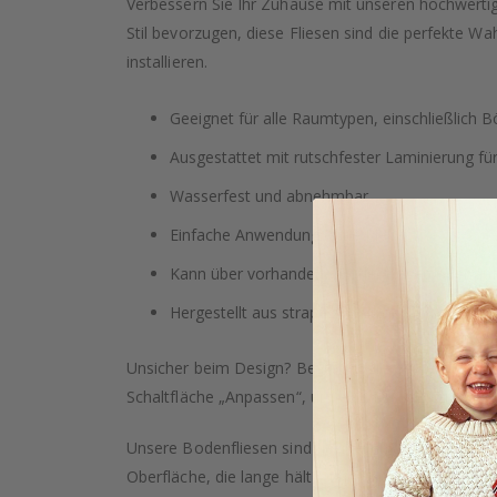
Verbessern Sie Ihr Zuhause mit unseren hochwertig
Stil bevorzugen, diese Fliesen sind die perfekte Wa
installieren.
Geeignet für alle Raumtypen, einschließlich
Ausgestattet mit rutschfester Laminierung für
Wasserfest und abnehmbar
Einfache Anwendung ohne Kleber
Kann über vorhandene Bodenfliesen oder auf 
Hergestellt aus strapazierfähigem Vinyl mit
Unsicher beim Design? Bestellen Sie gerne eine Pro
Schaltfläche „Anpassen“, um eine Lösung zu erhalte
Unsere Bodenfliesen sind flexibel und einfach zu ve
Oberfläche, die lange hält – und können sogar auf