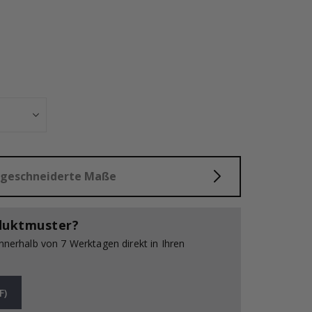
che Bewertung:
wertungen:
Poster - 2026 
aßgeschneiderte Maße
duktmuster?
innerhalb von 7 Werktagen direkt in Ihren
F)