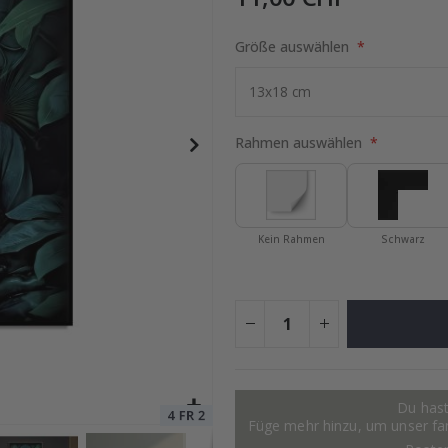
Größe auswählen
tocollage
Special
15,00 €
Price
Rahmen auswählen
Kein Rahmen
Schwarz
Du hast
Füge mehr hinzu, um unser fant