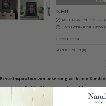
Poste
ID
9459
KOSTENLOSER VERSAND AB 49
100% ZUFRIEDENHEITSGARANT
EINZELHEITEN
BEWERTUNGEN
(
0
)
Echte Inspiration von unseren glücklichen Kunden
Teile dein Bild mit #namly_design
Ähnliche produkte