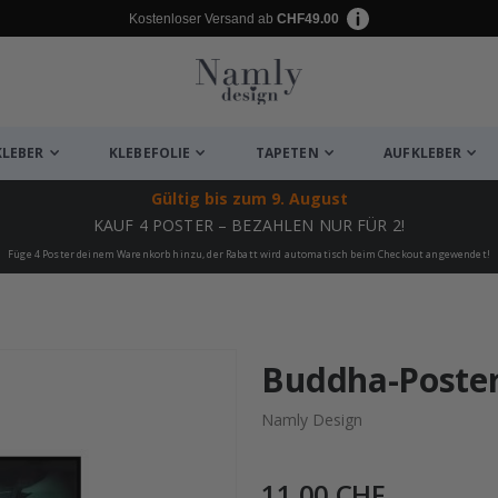
Kostenloser Versand ab
CHF49.00
KLEBER
KLEBEFOLIE
TAPETEN
AUFKLEBER
Gültig bis
zum 9. August
KAUF 4 POSTER – BEZAHLEN NUR FÜR 2!
Füge 4 Poster deinem Warenkorb hinzu, der Rabatt wird automatisch beim Checkout angewendet!
ukte
Buddha-Poster
Namly Design
11,00 CHF