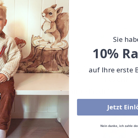
Sie hab
10% Ra
 - Abstrakte Silhouette
Poster - Frieden und
auf Ihre erste 
Schmetterlinge
Special
11,00 CHF
Price
Special
11,00 CHF
Price
Zusammen gekaufte Produkte
Jetzt Ein
Nein danke, ich zahle de