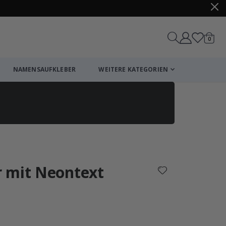
Artike
0
Wagen
NAMENSAUFKLEBER
WEITERE KATEGORIEN
Einkaufswagen
Zur Kasse
 mit Neontext