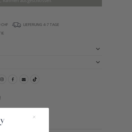
r, Rahmen ausgeschlossen.
 CHF
LIEFERUNG 4-7 TAGE
IE
!