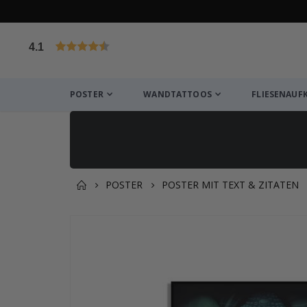
4.1
von 1029 Bewertungen
POSTER
WANDTATTOOS
FLIESENAUF
POSTER
POSTER MIT TEXT & ZITATEN
Zusammen gekaufte Prod
Zum
Ende
der
Bildgalerie
springen