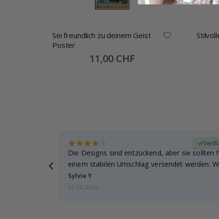
er
Sei freundlich zu deinem Geist
Stilvo
Poster
Special
11,00 CHF
Price
zierter Käufer
Verifi
Die Designs sind entzückend, aber sie sollten f
einem stabilen Umschlag versendet werden. We
Sylvie Y
07.08.2026