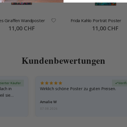
lles Giraffen Wandposter
Frida Kahlo Porträt Poster
Special
11,00 CHF
Special
11,00 CHF
Price
Price
Kundenbewertungen
zierter Käufer
Verif
lach in
Wirklich schöne Poster zu guten Preisen.
il sie…
Amalie W
07.08.2026