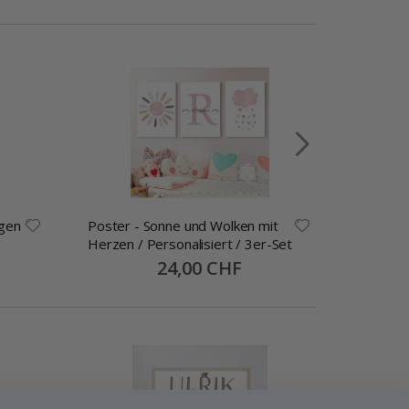
gen
Poster - Sonne und Wolken mit
Poster -
Herzen / Personalisiert / 3er-Set
on an Ad
Special
24,00 CHF
Price