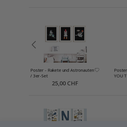
Eule/
Poster - Rakete und Astronauten
Poster
/ 3er-Set
YOU T
/ 3er-
Special
25,00 CHF
Price