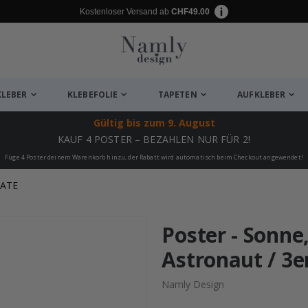
Kostenloser Versand ab
CHF49.00
KLEBER
KLEBEFOLIE
TAPETEN
AUFKLEBER
Gültig bis
zum 9. August
KAUF 4 POSTER – BEZAHLEN NUR FÜR 2!
Füge 4 Poster deinem Warenkorb hinzu, der Rabatt wird automatisch beim Checkout angewendet!
KATE
ukte
Poster - Sonne
Astronaut / 3e
Namly Design