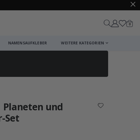
Artike
0
Wagen
NAMENSAUFKLEBER
WEITERE KATEGORIEN
Einkaufswagen
Zur Kasse
, Planeten und
r-Set