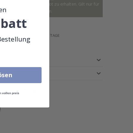
astisches 4 für 2 Angebot zu erhalten. Gilt nur für
en
r, Rahmen ausgeschlossen.
batt
 CHF
LIEFERUNG 4-7 TAGE
Bestellung
IE
lösen
n vollen preis
!