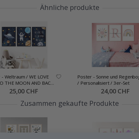
Ähnliche produkte
 - Weltraum / WE LOVE
Poster - Sonne und Regenbo
O THE MOON AND BACK!
/ Personalisiert / 3er-Set
Set
Special
25,00 CHF
Special
24,00 CHF
Price
Price
Zusammen gekaufte Produkte