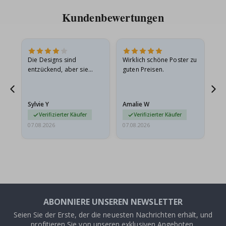
Kundenbewertungen
Die Designs sind
Wirklich schöne Poster zu
All
entzückend, aber sie
guten Preisen.
sollten flach in einem
stabilen Umschlag
versendet werden. Weil
Sylvie Y
Amalie W
Ka
sie…
Verifizierter Käufer
Verifizierter Käufer
07.08.2026
07.08.2026
07.
ABONNIERE UNSEREN NEWSLETTER
Seien Sie der Erste, der die neuesten Nachrichten erhält, und
profitieren Sie von unseren exklusiven Angeboten.