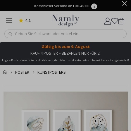
Kostenloser Versand ab
CHF49.00
4.1
Artike
von 1029 Bewertungen
0
Wagen
Gültig bis
zum 9. August
KAUF 4 POSTER – BEZAHLEN NUR FÜR 2!
Füge 4 Poster deinem Warenkorb hinzu, der Rabatt wird automatisch beim Checkout angewendet!
POSTER
KUNSTPOSTERS
Zusammen gekaufte
Einkaufswagen
Zum
Produkte
Ende
Zur Kasse
der
Bildgalerie
springen