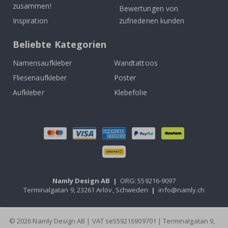
zusammen!
Bewertungen von
Inspiration
zufriedenen kunden
Beliebte Kategorien
Namensaufkleber
Wandtattoos
Fliesenaufkleber
Poster
Aufkleber
Klebefolie
Namly Design AB
|
ORG: 559216-9097
Terminalgatan 9, 23261 Arlöv, Schweden
|
info@namly.ch
© 2026 Namly Design AB | VAT se559216909701 | Terminalgatan 9,