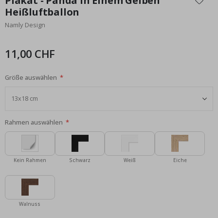
Plakat - Panda in Einem Gelben
der
Heißluftballon
Bildgalerie
Namly Design
springen
11,00 CHF
Größe auswählen
Rahmen auswählen
Kein Rahmen
Schwarz
Weiß
Eiche
Walnuss