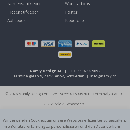
Namensaufkleber
Wandtattoos
Fliesenaufkleber
Poster
Aufkleber
Klebefolie
Namly Design AB
|
ORG: 559216-9097
Terminalgatan 9, 23261 Arlöv, Schweden
|
info@namly.ch
© 2026 Namly Design AB | VAT se559216909701 | Terminalgatan 9,
23261 Arlöv, Schweden
Wir verwenden Cookies, um unsere Websites effizienter zu gestalten,
Ihre Benutzererfahrung zu personalisieren und den Datenverkehr