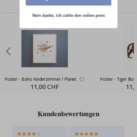
11,00 CHF
Price
Zusammen gekaufte Produkte
Nein danke, ich zahle den vollen preis
Poster - Boho Kinderzimmer / Planet
Poster - Tiger Illus
Special
11,00 CHF
Specia
11,
Price
Price
Kundenbewertungen