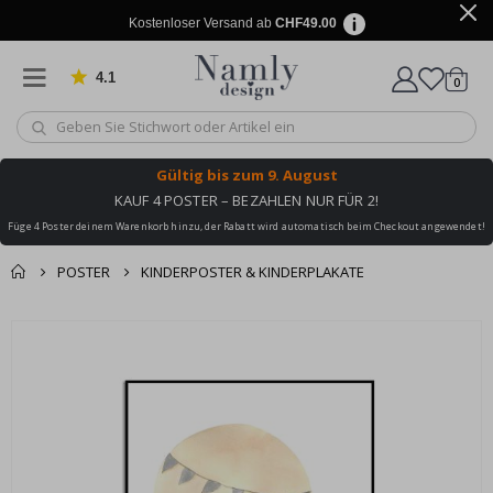
Kostenloser Versand ab
CHF49.00
4.1
Artike
von 1032 Bewertungen
0
Wagen
Gültig bis
zum 9. August
KAUF 4 POSTER – BEZAHLEN NUR FÜR 2!
Füge 4 Poster deinem Warenkorb hinzu, der Rabatt wird automatisch beim Checkout angewendet!
POSTER
KINDERPOSTER & KINDERPLAKATE
Zusammen gekaufte
Einkaufswagen
Zum
Produkte
Ende
Zur Kasse
der
Bildgalerie
springen