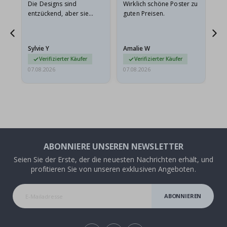
Die Designs sind
Wirklich schöne Poster zu
All
entzückend, aber sie
guten Preisen.
sollten flach in einem
stabilen Umschlag
versendet werden. Weil
Sylvie Y
Amalie W
Ka
sie…
Verifizierter Käufer
Verifizierter Käufer
07.08.2026
07.08.2026
07.
ABONNIERE UNSEREN NEWSLETTER
Seien Sie der Erste, der die neuesten Nachrichten erhält, und
profitieren Sie von unseren exklusiven Angeboten.
ABONNIEREN