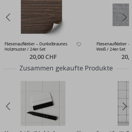
Fliesenaufkleber – Dunkelbraunes
Fliesenaufkleber – Dunkelgrau und
Holzmuster / 24er-Set
Weiß / 24er-Set
Special
20,00 CHF
Specia
20,
Price
Price
Zusammen gekaufte Produkte