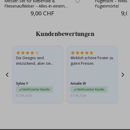
Messer-Set für Klebefolie &
Fugenstift – Weiße
Fliesenaufkleber – Alles-in-einem
Fugenmörtel
Montageset
Special
9,00 CHF
Speci
9,0
Price
Price
Kundenbewertungen
Die Designs sind
Wirklich schöne Poster zu
All
entzückend, aber sie
guten Preisen.
sollten flach in einem
stabilen Umschlag
versendet werden. Weil
Sylvie Y
Amalie W
Ka
sie…
Verifizierter Käufer
Verifizierter Käufer
07.08.2026
07.08.2026
07.