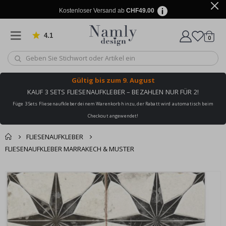
Kostenloser Versand ab
CHF49.00
4.1
Artike
von 1030 Bewertungen
0
Wagen
Gültig bis
zum 9. August
KAUF 3 SETS FLIESENAUFKLEBER – BEZAHLEN NUR FÜR 2!
Füge 3 Sets Fliesenaufkleber deinem Warenkorb hinzu, der Rabatt wird automatisch beim
Checkout angewendet!
FLIESENAUFKLEBER
FLIESENAUFKLEBER MARRAKECH & MUSTER
Zusammen gekaufte
Einkaufswagen
Zum
Produkte
Ende
Zur Kasse
der
Bildgalerie
springen