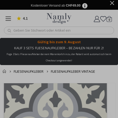
Kostenloser Versand ab
CHF49.00
4.1
Artike
von 1031 Bewertungen
0
Wagen
Gültig bis
zum 9. August
KAUF 3 SETS FLIESENAUFKLEBER – BEZAHLEN NUR FÜR 2!
Füge 3 Sets Fliesenaufkleber deinem Warenkorb hinzu, der Rabatt wird automatisch beim
Checkout angewendet!
FLIESENAUFKLEBER
FLIESENAUFKLEBER VINTAGE
Zusammen gekaufte
Einkaufswagen
Zum
Produkte
Ende
Zur Kasse
der
Bildgalerie
springen