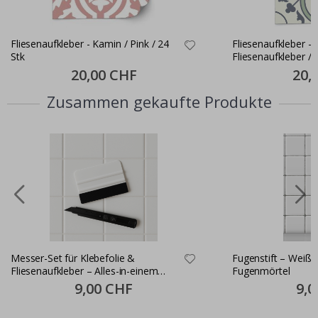
Fliesenaufkleber - Kamin / Pink / 24
Fliesenaufkleber - 
Stk
Fliesenaufkleber / 
Special
20,00 CHF
Specia
20,
Price
Price
Zusammen gekaufte Produkte
Messer-Set für Klebefolie &
Fugenstift – Weiße
Fliesenaufkleber – Alles-in-einem
Fugenmörtel
Montageset
Special
9,00 CHF
Speci
9,0
Price
Price