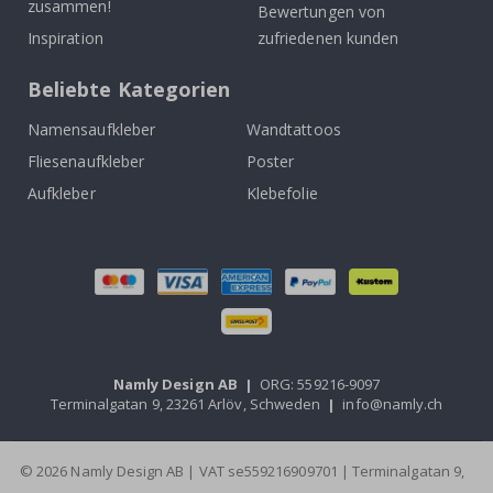
zusammen!
Bewertungen von
Inspiration
zufriedenen kunden
Beliebte Kategorien
Namensaufkleber
Wandtattoos
Fliesenaufkleber
Poster
Aufkleber
Klebefolie
Namly Design AB
|
ORG: 559216-9097
Terminalgatan 9, 23261 Arlöv, Schweden
|
info@namly.ch
© 2026 Namly Design AB | VAT se559216909701 | Terminalgatan 9,