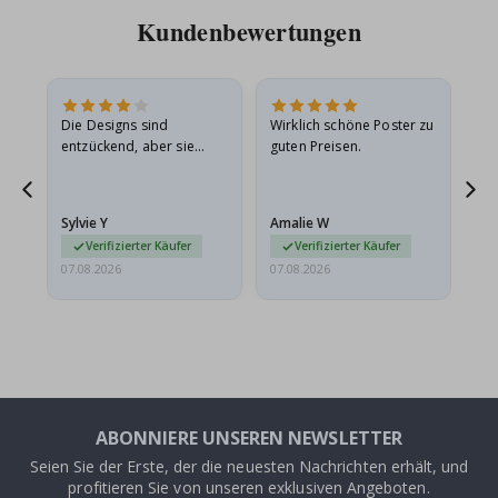
Kundenbewertungen
Die Designs sind
Wirklich schöne Poster zu
All
entzückend, aber sie
guten Preisen.
sollten flach in einem
stabilen Umschlag
versendet werden. Weil
Sylvie Y
Amalie W
Ka
sie…
Verifizierter Käufer
Verifizierter Käufer
07.08.2026
07.08.2026
07.
ABONNIERE UNSEREN NEWSLETTER
Seien Sie der Erste, der die neuesten Nachrichten erhält, und
profitieren Sie von unseren exklusiven Angeboten.