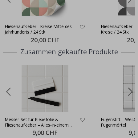
Fliesenaufkleber - Kreise Mitte des
Fliesenaufkleber -
Jahrhunderts / 24 Stk
Kreise / 24 Stk
Special
20,00 CHF
Specia
20,
Price
Price
Zusammen gekaufte Produkte
Messer-Set für Klebefolie &
Fugenstift – Weiße
Fliesenaufkleber – Alles-in-einem
Fugenmörtel
Montageset
Special
9,00 CHF
Speci
9,0
Price
Price