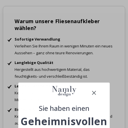
Warum unsere Fliesenaufkleber
wählen?
Sofortige Verwandlung
Verleihen Sie Ihrem Raum in wenigen Minuten ein neues
Aussehen – ganz ohne teure Renovierungen.
Langlebige Qualität
Hergestellt aus hochwertigem Material, das
feuchtigkeits- und verschleißbeständig ist.
Leicht zu entfernen
Keine dauerhafte Veränderung. Sicher auch in
Mietwohnungen.
Sie haben einen
Einfache Anwendung
Keine Werkzeuge, kein Schmutz – einfach abziehen und
Geheimnisvollen
aufkleben.