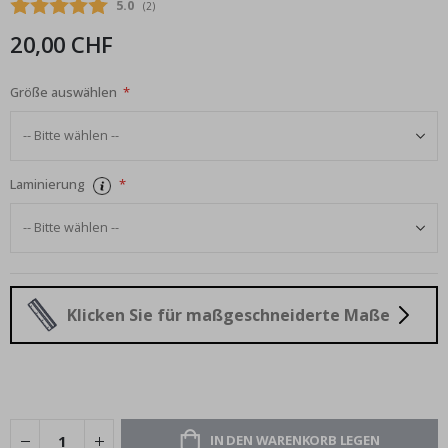
Durchschnittliche Bewertung:
5.0
(
abgegebene bewertungen:
2
)
20,00 CHF
Größe auswählen
Laminierung
Klicken Sie für maßgeschneiderte Maße
IN DEN WARENKORB LEGEN