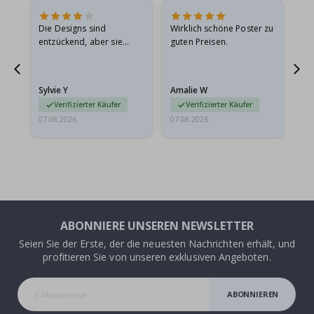
Die Designs sind
Wirklich schöne Poster zu
All
entzückend, aber sie
guten Preisen.
sollten flach in einem
stabilen Umschlag
versendet werden. Weil
Sylvie Y
Amalie W
Ka
sie…
Verifizierter Käufer
Verifizierter Käufer
07.08.2026
07.08.2026
07.
ABONNIERE UNSEREN NEWSLETTER
Seien Sie der Erste, der die neuesten Nachrichten erhält, und
profitieren Sie von unseren exklusiven Angeboten.
ABONNIEREN