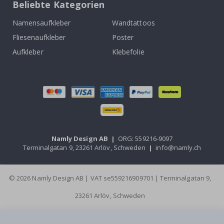
Beliebte Kategorien
Namensaufkleber
Wandtattoos
Fliesenaufkleber
Poster
Aufkleber
Klebefolie
Namly Design AB
|
ORG: 559216-9097
Terminalgatan 9, 23261 Arlöv, Schweden
|
info@namly.ch
© 2026 Namly Design AB | VAT se559216909701 | Terminalgatan 9,
23261 Arlöv, Schweden