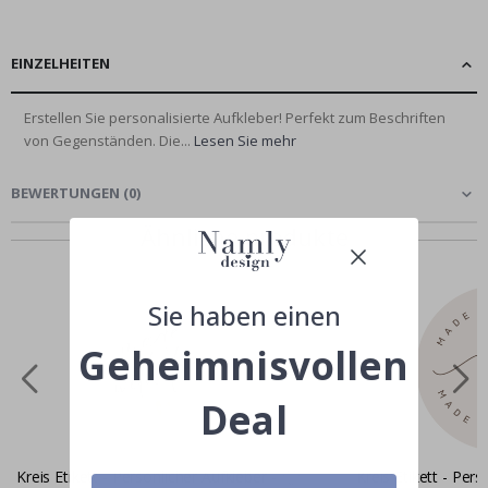
EINZELHEITEN
Erstellen Sie personalisierte Aufkleber! Perfekt zum Beschriften
von Gegenständen. Die...
Lesen Sie mehr
BEWERTUNGEN
(
0
)
Ähnliche produkte
Sie haben einen
Geheimnisvollen
Deal
Kreis Etikett - Persönlicher Aufkleber -
Kreis Etikett - Pers