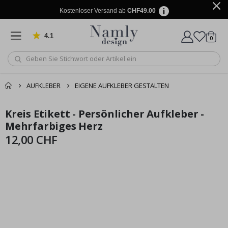
Kostenloser Versand ab
CHF49.00
4.1
Artike
von 1032 Bewertungen
0
Wagen
AUFKLEBER
EIGENE AUFKLEBER GESTALTEN
Zusammen gekaufte
Kreis Etikett - Persönlicher Aufkleber -
Einkaufswagen
Zum
Zum
Produkte
Ende
Anfang
Mehrfarbiges Herz
Zur Kasse
der
der
12,00 CHF
Bildgalerie
Bildgalerie
springen
springen
Selbstklebende Aufkleber – Trofast Box Aufkleber / Größe
Na