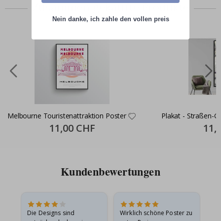
Zusammen gekaufte Produkte
Nein danke, ich zahle den vollen preis
Melbourne Touristenattraktion Poster
Plakat - Straßen-Gr
Special
11,00 CHF
Specia
11,
Price
Price
Kundenbewertungen
Die Designs sind
Wirklich schöne Poster zu
All