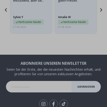
entzückend, aber sie
guten Preisen.
sollten flach in einem
stabilen Umschlag
versendet werden. Weil
Sylvie Y
Amalie W
Ka
sie…
Verifizierter Käufer
Verifizierter Käufer
07.08.2026
07.08.2026
07.
ABONNIERE UNSEREN NEWSLETTER
Seien Sie der Erste, der die neuesten Nachrichten erhält, und
profitieren Sie von unseren exklusiven Angeboten.
ABONNIEREN