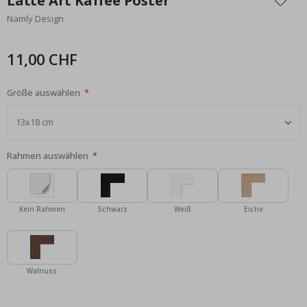
Latte Art Kaffee Poster
der
Namly Design
Bildgalerie
springen
11,00 CHF
Größe auswählen
Rahmen auswählen
Kein Rahmen
Schwarz
Weiß
Eiche
Walnuss