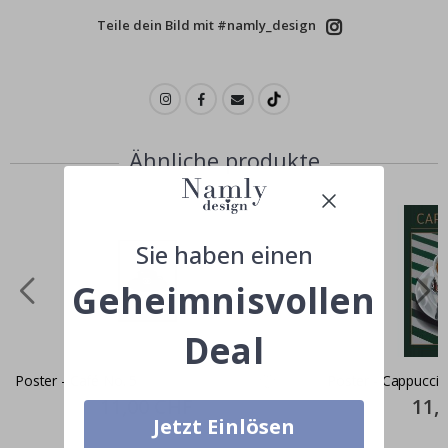
Teile dein Bild mit #namly_design
Ähnliche produkte
Sie haben einen
Geheimnisvollen
Deal
Poster - Café No. 5
Poster - Cappuccin
Special
11,00 CHF
Specia
11,
Price
Price
Jetzt Einlösen