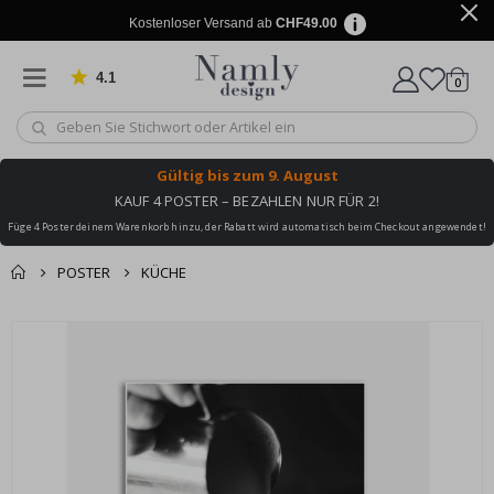
Kostenloser Versand ab
CHF49.00
4.1
Artike
von 1030 Bewertungen
0
Wagen
Gültig bis
zum 9. August
KAUF 4 POSTER – BEZAHLEN NUR FÜR 2!
Füge 4 Poster deinem Warenkorb hinzu, der Rabatt wird automatisch beim Checkout angewendet!
POSTER
KÜCHE
Zusammen gekaufte
Einkaufswagen
Zum
Produkte
Ende
Zur Kasse
der
Bildgalerie
springen