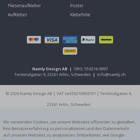
Fliesenaufkleber
Poster
Aufkleber
Klebefolie
Namly Design AB
|
ORG: 559216-9097
Terminalgatan 9, 23261 Arlöv, Schweden
|
info@namly.ch
© 2026 Namly Design AB | VAT se559216909701 | Terminalgatan 9,
23261 Arlöv, Schweden
Wir verwenden Cookies, um unsere Websites effizienter zu gestalten,
Ihre Benutzererfahrung zu personalisieren und den Datenverkehr
auf unseren Websites zu analysieren. Drittanbieter, wie Google-