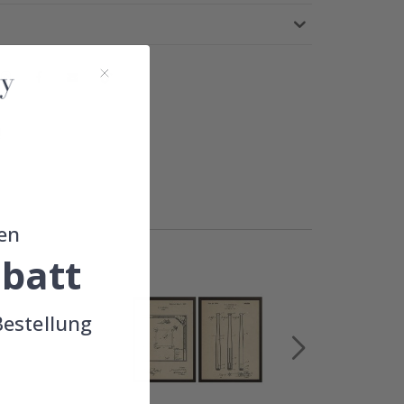
!
en
batt
Bestellung