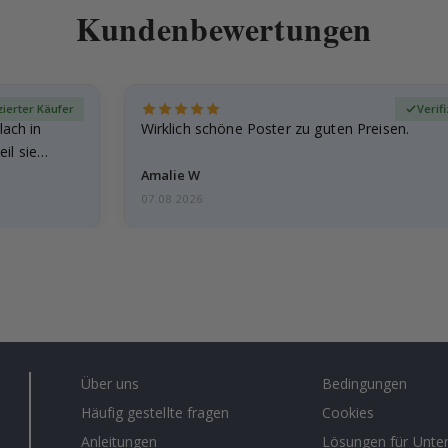
Kundenbewertungen
zierter Käufer
Verif
lach in
Wirklich schöne Poster zu guten Preisen.
il sie…
Amalie W
07.08.2026
Über uns
Bedingungen
Häufig gestellte fragen
Cookies
Anleitungen
Lösungen für Unt