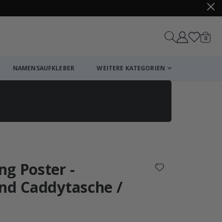
Artike
0
Wagen
NAMENSAUFKLEBER
WEITERE KATEGORIEN
Einkaufswagen
Zur Kasse
g Poster -
und Caddytasche /