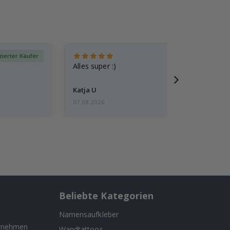
izierter Käufer
Verif
Alles super :)
Katja U
07.08.2026
Beliebte Kategorien
Namensaufkleber
ernehmen
Wandtattoos