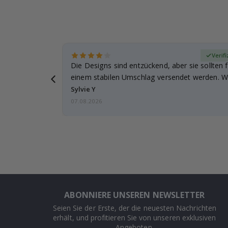
zierter Käufer
Verifi
Die Designs sind entzückend, aber sie sollten f
einem stabilen Umschlag versendet werden. We
Sylvie Y
07.08.2026
ABONNIERE UNSEREN NEWSLETTER
Seien Sie der Erste, der die neuesten Nachrichten
erhält, und profitieren Sie von unseren exklusiven
Angeboten.