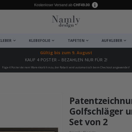
Kostenloser Versand ab
CHF49.00
KLEBER
KLEBEFOLIE
TAPETEN
AUFKLEBER
Gültig bis
zum 9. August
KAUF 4 POSTER – BEZAHLEN NUR FÜR 2!
Füge 4 Poster deinem Warenkorb hinzu, der Rabatt wird automatisch beim Checkout angewendet!
ukte
Patentzeichnun
Golfschläger 
Set von 2