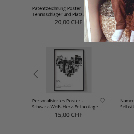
Patentzeichnung Poster -
Patent
Tennisschläger und Platz / Set
Golfsc
von 3
Special
20,00 CHF
Price
Personalisiertes Poster -
Namen
Schwarz-Weiß-Herz-Fotocollage
Selbst
30x13
Special
15,00 CHF
Price