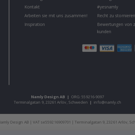
Kontakt
#yesnamly
Arbeiten sie mit uns zusammen!
Recht zu storniere
Inspiration
Bewertungen von z
kunden
Namly Design AB
|
ORG: 559216-9097
Terminalgatan 9, 23261 Arlöv, Schweden
|
info@namly.ch
amly Design AB | VAT se559216909701 | Terminalgatan 9, 23261 Arlöv, 