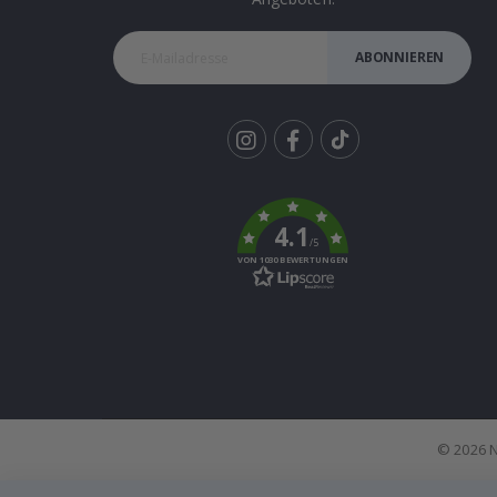
ABONNIEREN
Tik
To
k
4.1
/5
VON 1030 BEWERTUNGEN
© 2026 N