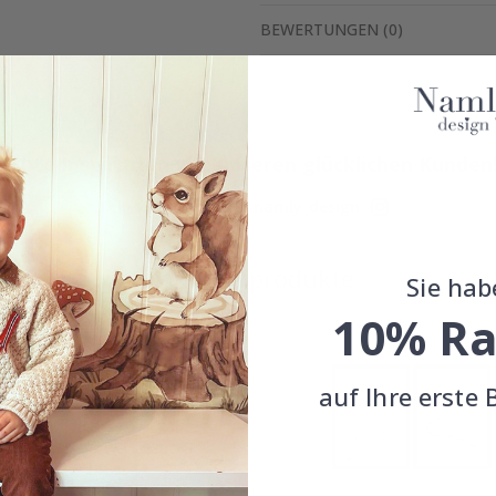
BEWERTUNGEN
(
0
)
Echte Inspiration von unseren glücklichen Kunden
Teile dein Bild mit #namly_design
Ähnliche produkte
Sie hab
10% Ra
auf Ihre erste 