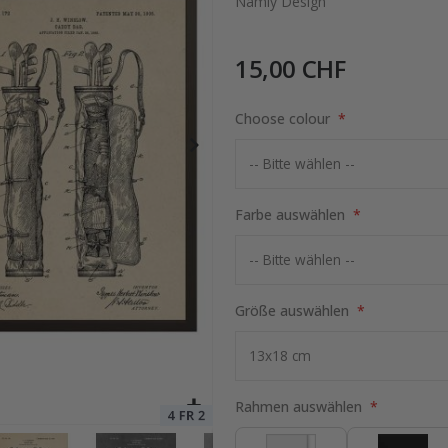
Namly Design
15,00 CHF
otocollage
Special
15,00 €
Price
Choose colour
Farbe auswählen
Größe auswählen
Rahmen auswählen