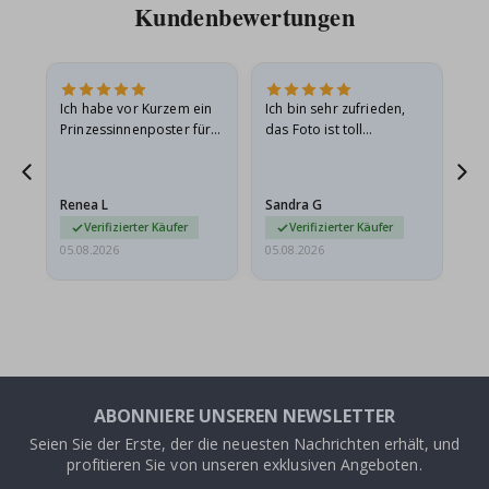
Kundenbewertungen
Ich habe vor Kurzem ein
Ich bin sehr zufrieden,
Su
 Die
Prinzessinnenposter für
das Foto ist toll
 in
meine Enkelin bestellt.
geworden und der
t
Das Poster kam beim
Rahmen sieht auch super
Versand leicht
aus. Die Lieferung war
Renea L
Sandra G
Al
beschädigt…
außerdem…
Verifizierter Käufer
Verifizierter Käufer
05.08.2026
05.08.2026
05.
ABONNIERE UNSEREN NEWSLETTER
Seien Sie der Erste, der die neuesten Nachrichten erhält, und
profitieren Sie von unseren exklusiven Angeboten.