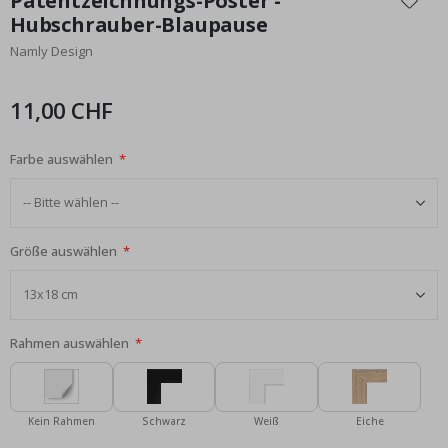
Patentzeichnungs-Poster -
der
Hubschrauber-Blaupause
Bildgalerie
Namly Design
springen
11,00 CHF
Farbe auswählen
Größe auswählen
Rahmen auswählen
Kein Rahmen
Schwarz
Weiß
Eiche