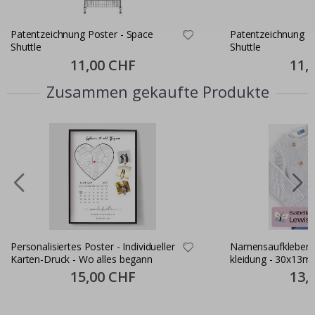
Patentzeichnung Poster - Space
Patentzeichnung P
Shuttle
Shuttle
Special
11,00 CHF
Specia
11,
Price
Price
Zusammen gekaufte Produkte
Personalisiertes Poster - Individueller
Namensaufkleber S
Karten-Druck - Wo alles begann
kleidung - 30x13m
Special
15,00 CHF
Specia
13,
Price
Price