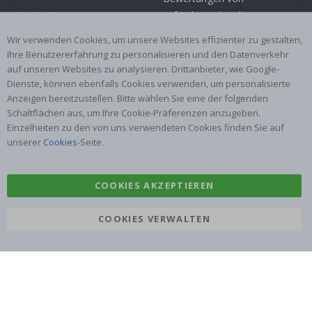
Inspiration
zufriedenen kunden
Wir verwenden Cookies, um unsere Websites effizienter zu gestalten,
Beliebte Kategorien
Ihre Benutzererfahrung zu personalisieren und den Datenverkehr
auf unseren Websites zu analysieren. Drittanbieter, wie Google-
Namensaufkleber
Wandtattoos
Dienste, können ebenfalls Cookies verwenden, um personalisierte
Fliesenaufkleber
Poster
Anzeigen bereitzustellen. Bitte wählen Sie eine der folgenden
Schaltflächen aus, um Ihre Cookie-Präferenzen anzugeben.
Aufkleber
Klebefolie
Einzelheiten zu den von uns verwendeten Cookies finden Sie auf
unserer
Cookies
-Seite.
COOKIES AKZEPTIEREN
COOKIES VERWALTEN
Namly Design AB
|
ORG: 559216-9097
Terminalgatan 9, 23261 Arlöv, Schweden
|
info@namly.ch
© 2026 Namly Design AB | VAT se559216909701 | Terminalgatan 9,