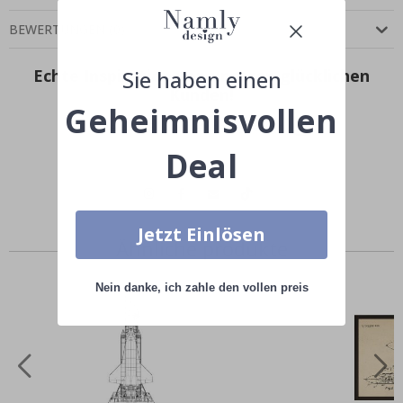
BEWERTUNGEN
(
0
)
Sie haben einen
Echte Inspiration von unseren glücklichen
Kunden!
Geheimnisvollen
Teile dein Bild mit #namly_design
Deal
Jetzt Einlösen
Ähnliche produkte
Nein danke, ich zahle den vollen preis