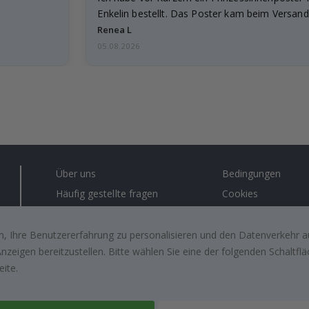
Enkelin bestellt. Das Poster kam beim Versand 
beschädigt…
Renea L
05.08.2026
Über uns
Bedingungen
Häufig gestellte fragen
Cookies
Anleitungen
Lösungen für Unt
Kontakt
#yesnamly
, Ihre Benutzererfahrung zu personalisieren und den Datenverkehr au
zeigen bereitzustellen. Bitte wählen Sie eine der folgenden Schaltf
Arbeiten sie mit uns zusammen!
Recht zu storniere
eite.
Inspiration
Bewertungen von z
kunden