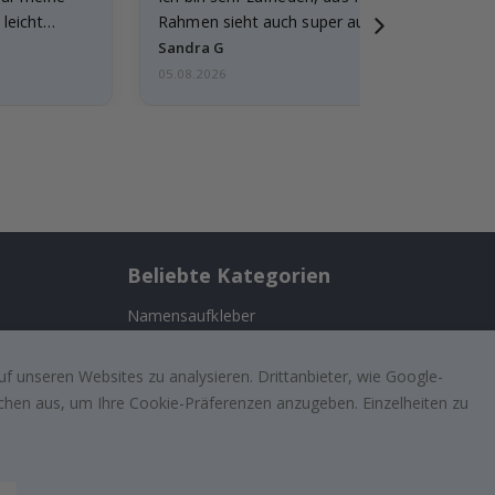
leicht
Rahmen sieht auch super aus. Die Lieferung 
außerdem…
Sandra G
05.08.2026
Beliebte Kategorien
Namensaufkleber
ernehmen
Wandtattoos
f unseren Websites zu analysieren. Drittanbieter, wie Google-
Fliesenaufkleber
lächen aus, um Ihre Cookie-Präferenzen anzugeben. Einzelheiten zu
n
Poster
ufriedenen
Aufkleber
Klebefolie