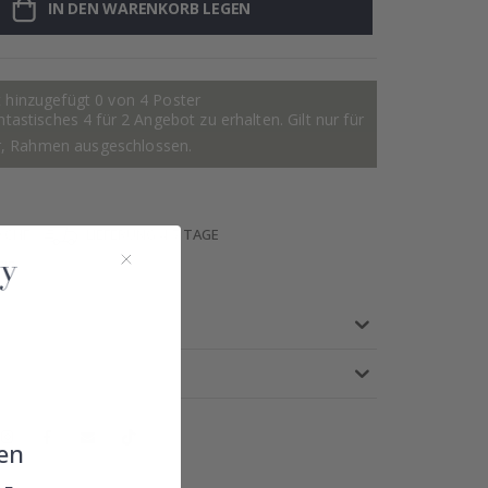
IN DEN WARENKORB LEGEN
 hinzugefügt 0 von 4 Poster
astisches 4 für 2 Angebot zu erhalten. Gilt nur für
r, Rahmen ausgeschlossen.
 CHF
LIEFERUNG 4-7 TAGE
IE
en