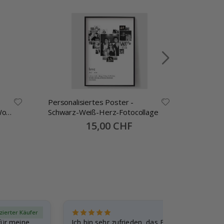
Personalisiertes Poster -
Namensa
Wo
Schwarz-Weiß-Herz-Fotocollage
Selbstkl
30x13mm
Special
15,00 CHF
Price
izierter Käufer
Verif
für meine
Ich bin sehr zufrieden, das Foto ist toll gewo