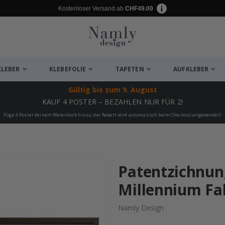
Kostenloser Versand ab
CHF49.00
KLEBER
KLEBEFOLIE
TAPETEN
AUFKLEBER
Gültig bis
zum 9. August
KAUF 4 POSTER – BEZAHLEN NUR FÜR 2!
Füge 4 Poster deinem Warenkorb hinzu, der Rabatt wird automatisch beim Checkout angewendet!
ukte
Patentzichnung
Millennium Fal
Namly Design