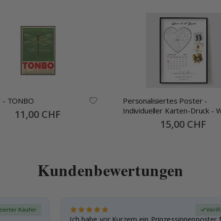
r - TONBO
Personalisiertes Poster -
Individueller Karten-Druck - 
Special
11,00 CHF
Price
alles begann
Special
15,00 CHF
Price
Kundenbewertungen
izierter Käufer
Verif
Ich habe vor Kurzem ein Prinzessinnenposter 