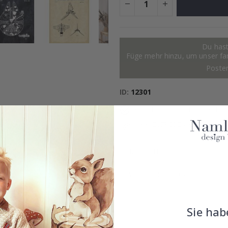
Du hast
Füge mehr hinzu, um unser fant
Poste
ID
12301
KOSTENLOSER VERSAND AB 49
100% ZUFRIEDENHEITSGARANT
EINZELHEITEN
BEWERTUNGEN
(
0
)
Sie hab