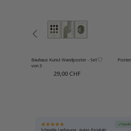
ste
Bauhaus Kunst Wandposter - Set
Poste
von 3
Special
29,00 CHF
Price
zierter Käufer
Verif
ar
Schnelle Lieferung, gutes Produkt