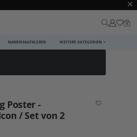
Artike
0
Wagen
NAMENSAUFKLEBER
WEITERE KATEGORIEN
Einkaufswagen
Zur Kasse
 Poster -
con / Set von 2