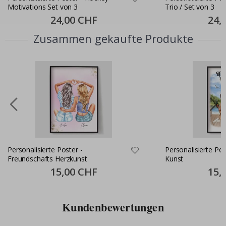
Motivations Set von 3
Trio / Set von 3
Special
24,00 CHF
Specia
24,
Price
Price
Zusammen gekaufte Produkte
Personalisierte Poster -
Personalisierte Po
Freundschafts Herzkunst
Kunst
Special
15,00 CHF
Specia
15,
Price
Price
Kundenbewertungen