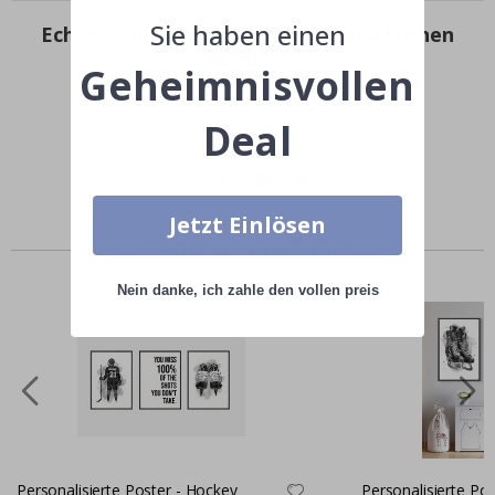
Sie haben einen
Echte Inspiration von unseren glücklichen
Kunden!
Geheimnisvollen
Teile dein Bild mit #namly_design
Deal
Jetzt Einlösen
Ähnliche produkte
Nein danke, ich zahle den vollen preis
Personalisierte Poster - Hockey
Personalisierte Pos