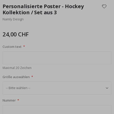
Anfang
Personalisierte Poster - Hockey
der
Kollektion / Set aus 3
Bildgalerie
Namly Design
springen
24,00 CHF
Custom text
Maximal 20 Zeichen
Größe auswählen
Nummer