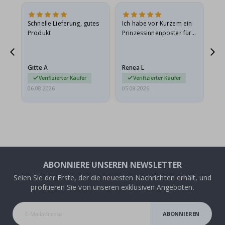
Schnelle Lieferung, gutes
Ich habe vor Kurzem ein
Ich
Produkt
Prinzessinnenposter für
das
ts
meine Enkelin bestellt.
ge
Das Poster kam beim
Ra
at
Versand leicht
au
Gitte A
Renea L
Sa
beschädigt…
au
Verifizierter Käufer
Verifizierter Käufer
06.08.2026
05.08.2026
05.
ABONNIERE UNSEREN NEWSLETTER
Seien Sie der Erste, der die neuesten Nachrichten erhält, und
profitieren Sie von unseren exklusiven Angeboten.
ABONNIEREN