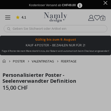
Kostenloser Versand ab
CHF49.00
4.1
Artike
von 1029 Bewertungen
0
Wagen
Gültig bis
zum 9. August
KAUF 4 POSTER – BEZAHLEN NUR FÜR 2!
Füge 4 Poster deinem Warenkorb hinzu, der Rabatt wird automatisch beim Checkout angewendet!
POSTER
VALENTINSTAG
FEIERTAGE
Zusammen gekaufte
Personalisierter Poster -
Einkaufswagen
Zum
Zum
Produkte
Ende
Anfang
Seelenverwandter Definition
Zur Kasse
der
der
15,00 CHF
Bildgalerie
Bildgalerie
springen
springen