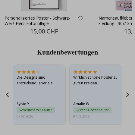
Personalisiertes Poster - Schwarz-
Namensaufkleber S
Weiß-Herz-Fotocollage
kleidung - 30x13m
Special
15,00 CHF
Specia
13,
Price
Price
Kundenbewertungen
Die Designs sind
Wirklich schöne Poster zu
All
entzückend, aber sie
guten Preisen.
sollten flach in einem
stabilen Umschlag
versendet werden. Weil
Sylvie Y
Amalie W
Ka
sie…
Verifizierter Käufer
Verifizierter Käufer
07.08.2026
07.08.2026
07.