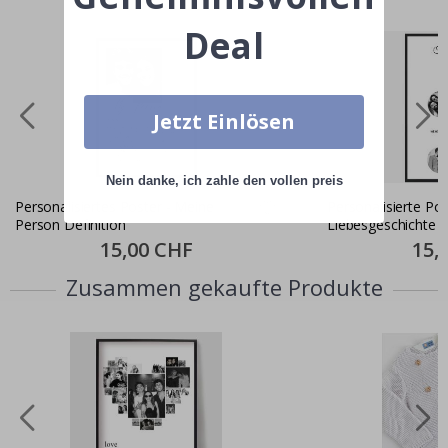
Deal
Jetzt Einlösen
Nein danke, ich zahle den vollen preis
Personalisiertes Poster - Meine
Personalisierte Pos
Person Definition
Liebesgeschichte
Special
15,00 CHF
Specia
15,
Price
Price
Zusammen gekaufte Produkte