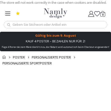
The store will not work correctly in the case when cookies are disabled.
0
Wagen
Gültig bis
zum 9. August
KAUF 4 POSTER – BEZAHLEN NUR FÜR 2!
Füge 4 Poster deinem Warenkorb hinzu, der Rabatt wird automatisch beim Checkout angewendet!
POSTER
PERSONALISIERTE POSTER
PERSONALISIERTE SPORTPOSTER
Zum
Zum
Ende
Anfang
der
der
Bildgalerie
Bildgalerie
springen
springen