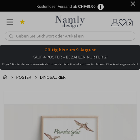
Kostenloser Versand ab
CHF49.00
Artike
0
Wagen
Gültig bis
zum 9. August
KAUF 4 POSTER – BEZAHLEN NUR FÜR 2!
Füge 4 Poster deinem Warenkorb hinzu, der Rabatt wird automatisch beim Checkout angewendet!
POSTER
DINOSAURIER
Zusammen gekaufte
Einkaufswagen
Zum
Produkte
Ende
Zur Kasse
der
Bildgalerie
springen