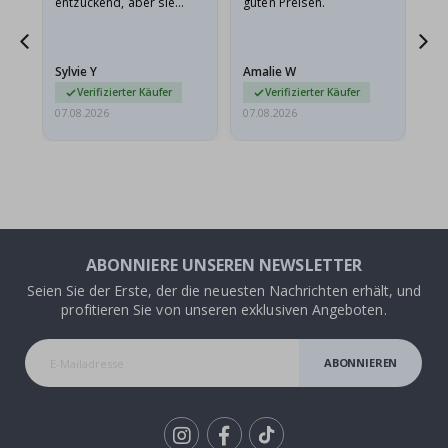
entzückend, aber sie
guten Preisen.
sollten flach in einem
stabilen Umschlag
versendet werden. Weil
Sylvie Y
Amalie W
Ka
sie…
Verifizierter Käufer
Verifizierter Käufer
07.08.2026
07.08.2026
07.
ABONNIERE UNSEREN NEWSLETTER
Seien Sie der Erste, der die neuesten Nachrichten erhält, und
profitieren Sie von unseren exklusiven Angeboten.
ABONNIEREN