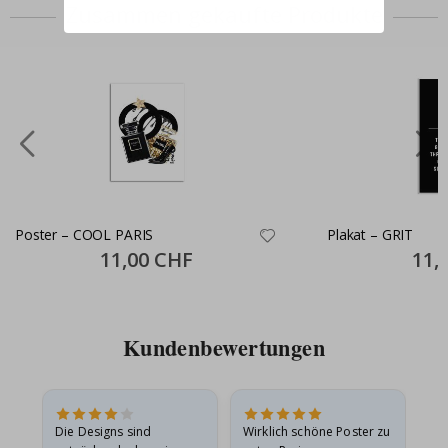
Zusammen gekaufte Produkte
Poster – COOL PARIS
Plakat – GRIT
Special
11,00 CHF
Specia
11,
Price
Price
Kundenbewertungen
Die Designs sind
Wirklich schöne Poster zu
All