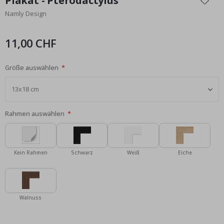
Plakat - Pterodactylus
der
Namly Design
Bildgalerie
springen
11,00 CHF
Größe auswählen
Rahmen auswählen
Kein Rahmen
Schwarz
Weiß
Eiche
Walnuss