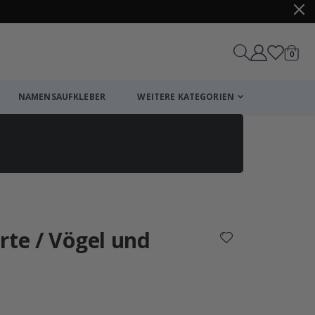
Artike
0
Wagen
NAMENSAUFKLEBER
WEITERE KATEGORIEN
Einkaufswagen
Zur Kasse
rte / Vögel und