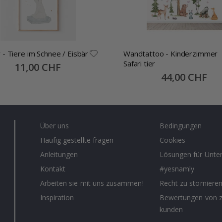
 - Tiere im Schnee / Eisbär
Wandtattoo - Kinderzimmer
Safari tier
Special
11,00 CHF
Price
Special
44,00 CHF
Price
Über uns
Bedingungen
Häufig gestellte fragen
Cookies
Anleitungen
Lösungen für Unt
Kontakt
#yesnamly
Arbeiten sie mit uns zusammen!
Recht zu storniere
Inspiration
Bewertungen von z
kunden