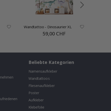
Wandtattoo - Dinosaurier XL
Poster 
Kinderz
Special
59,00 CHF
Price
Beliebte Kategorien
Namensaufkleber
ernehmen
Wandtattoos
Fliesenaufkleber
n
Poster
ufriedenen
Aufkleber
Klebefolie