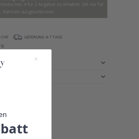
astisches 4 für 2 Angebot zu erhalten. Gilt nur für
r, Rahmen ausgeschlossen.
 CHF
LIEFERUNG 4-7 TAGE
IE
en
!
batt