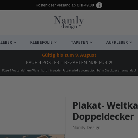
Kostenloser Versand ab
CHF49.00
KLEBER
KLEBEFOLIE
TAPETEN
AUFKLEBER
Gültig bis
zum 9. August
KAUF 4 POSTER – BEZAHLEN NUR FÜR 2!
Füge 4 Poster deinem Warenkorb hinzu, der Rabatt wird automatisch beim Checkout angewendet!
ukte
Plakat- Weltka
Doppeldecker
Namly Design