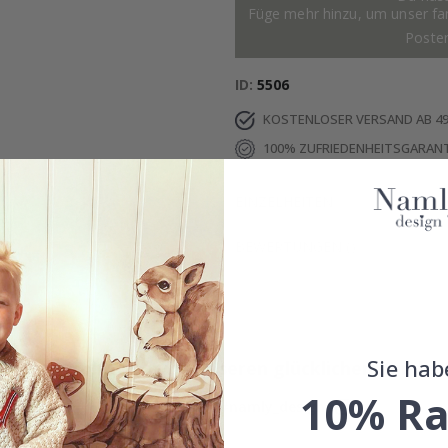
Füge mehr hinzu, um unser fant
Poste
ID
5506
KOSTENLOSER VERSAND AB 49
100% ZUFRIEDENHEITSGARANT
EINZELHEITEN
BEWERTUNGEN
(
)
Sie hab
Echte Inspiration von unseren glücklichen Kunden
10% Ra
Teile dein Bild mit #namly_design