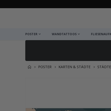
POSTER
WANDTATTOOS
FLIESENAUF
POSTER
KARTEN & STÄDTE
STÄDTE
Zusammen gekaufte Prod
Zum
Ende
der
Bildgalerie
springen