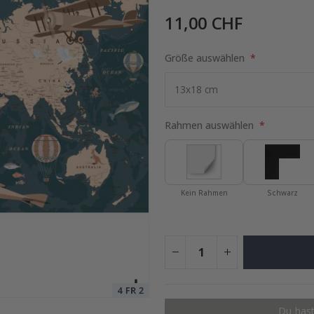
11,00 CHF
ruck - Wo alles begann
Größe auswählen
Special
15,00 €
Price
Rahmen auswählen
Kein Rahmen
Schwarz
Du hast