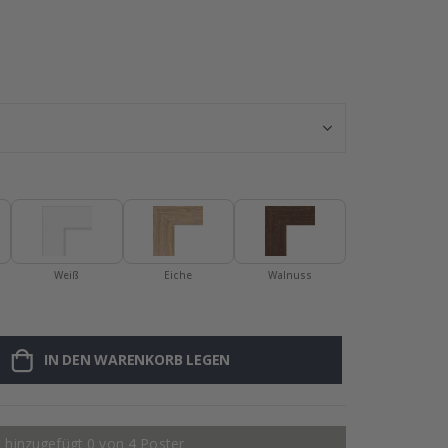
Personalisiert
Weiß
Eiche
Walnuss
IN DEN WARENKORB LEGEN
 hinzugefügt 0 von 4 Poster