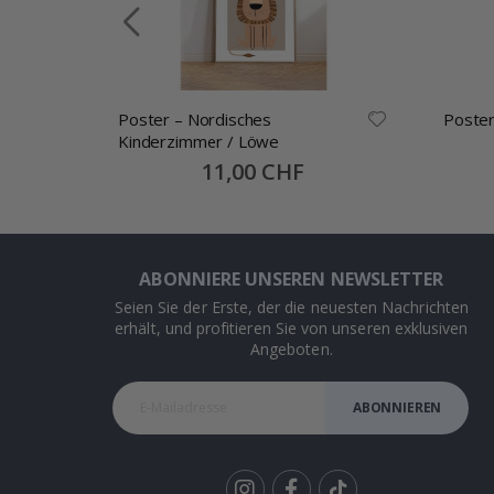
Poster – Nordisches
Poster
Kinderzimmer / Löwe
Special
11,00 CHF
Price
ABONNIERE UNSEREN NEWSLETTER
Seien Sie der Erste, der die neuesten Nachrichten
erhält, und profitieren Sie von unseren exklusiven
Angeboten.
ABONNIEREN