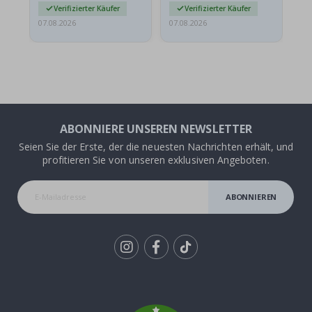
Verifizierter Käufer
Verifizierter Käufer
07.08.2026
07.08.2026
07.
ABONNIERE UNSEREN NEWSLETTER
Seien Sie der Erste, der die neuesten Nachrichten erhält, und
profitieren Sie von unseren exklusiven Angeboten.
ABONNIEREN
Tik
To
k