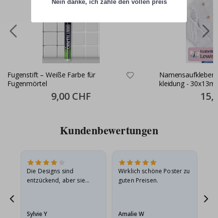
Nein danke, ich zahle den vollen preis
Fugenstift – Weiße Farbe für
Namensaufkleber S
Fugenmörtel
kleidung - 30x13m
Special
9,00 CHF
Specia
15,
Price
Price
Kundenbewertungen
Die Designs sind
Wirklich schöne Poster zu
All
entzückend, aber sie
guten Preisen.
sollten flach in einem
stabilen Umschlag
versendet werden. Weil
Sylvie Y
Amalie W
Ka
sie…