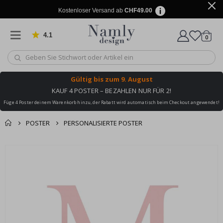
Kostenloser Versand ab
CHF49.00
4.1
Artike
von 1032 Bewertungen
0
Wagen
Gültig bis
zum 9. August
KAUF 4 POSTER – BEZAHLEN NUR FÜR 2!
Füge 4 Poster deinem Warenkorb hinzu, der Rabatt wird automatisch beim Checkout angewendet!
POSTER
PERSONALISIERTE POSTER
Zusammen gekaufte
Einkaufswagen
Zum
Produkte
Ende
Zur Kasse
der
Bildgalerie
springen