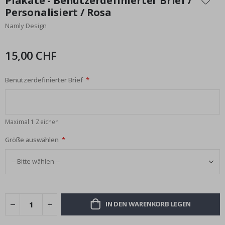
Plakate - Benutzerdefinierter Brief /
der
Personalisiert / Rosa
Bildgalerie
Namly Design
springen
15,00 CHF
Benutzerdefinierter Brief
Maximal 1 Zeichen
Größe auswählen
IN DEN WARENKORB LEGEN