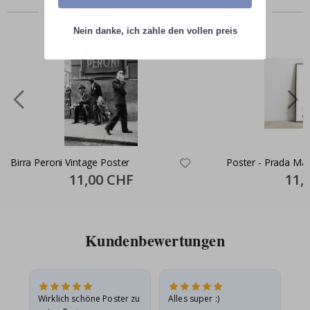
Zusammen gekaufte Produkte
Nein danke, ich zahle den vollen preis
Birra Peroni Vintage Poster
Poster - Prada Mail
Special
11,00 CHF
Specia
11,
Price
Price
Kundenbewertungen
e
Wirklich schöne Poster zu
Alles super :)
Sc