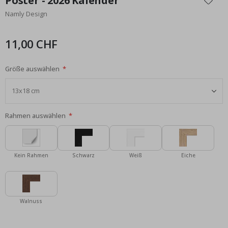
Poster - 2026 Kalender
der
Namly Design
Bildgalerie
springen
11,00 CHF
Größe auswählen
Rahmen auswählen
Kein Rahmen
Schwarz
Weiß
Eiche
Walnuss