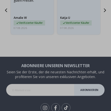
guten Preisen.
Pr
ehr
Amalie W
Katja U
Gi
r…
Verifizierter Käufer
Verifizierter Käufer
07.08.2026
07.08.2026
06.
ABONNIERE UNSEREN NEWSLETTER
Seien Sie der Erste, der die neuesten Nachrichten erhält, und
profitieren Sie von unseren exklusiven Angeboten.
ABONNIEREN