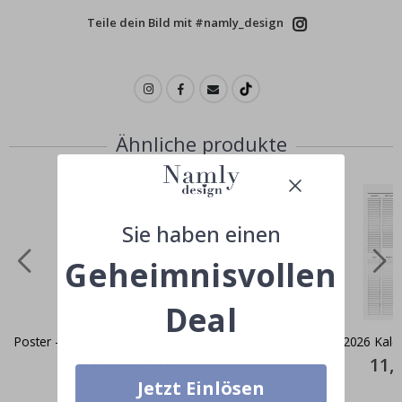
Teile dein Bild mit #namly_design
Ähnliche produkte
Sie haben einen
Geheimnisvollen
Deal
Poster - 2026 Kalender
Poster - 2026 Kale
Special
11,00 CHF
Specia
11,
Price
Price
Jetzt Einlösen