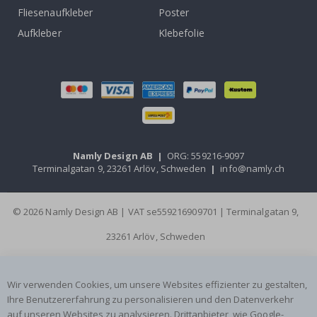
Fliesenaufkleber
Poster
Aufkleber
Klebefolie
Namly Design AB
|
ORG: 559216-9097
Terminalgatan 9, 23261 Arlöv, Schweden
|
info@namly.ch
© 2026 Namly Design AB | VAT se559216909701 | Terminalgatan 9,
23261 Arlöv, Schweden
Wir verwenden Cookies, um unsere Websites effizienter zu gestalten,
Ihre Benutzererfahrung zu personalisieren und den Datenverkehr
auf unseren Websites zu analysieren. Drittanbieter, wie Google-