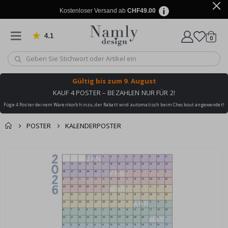
Kostenloser Versand ab
CHF49.00
4.1
Artike
von 1029 Bewertungen
0
Wagen
Gültig bis
zum 9. August
KAUF 4 POSTER – BEZAHLEN NUR FÜR 2!
Füge 4 Poster deinem Warenkorb hinzu, der Rabatt wird automatisch beim Checkout angewendet!
POSTER
KALENDERPOSTER
Zusammen gekaufte
Einkaufswagen
Zum
Produkte
Ende
Zur Kasse
der
Bildgalerie
springen