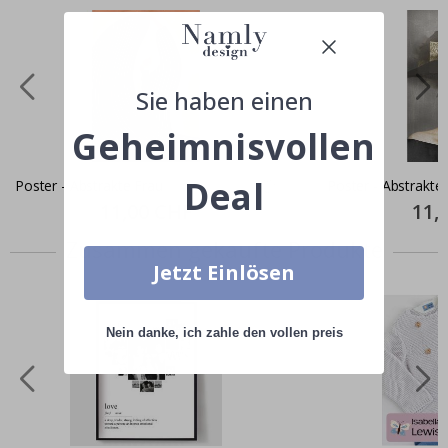
Sie haben einen
Geheimnisvollen
Deal
Poster - Abstrakte Frau
Poster - Abstrakte
Special
11,00 CHF
Specia
11,
Price
Price
Zusammen gekaufte Produkte
Jetzt Einlösen
Nein danke, ich zahle den vollen preis