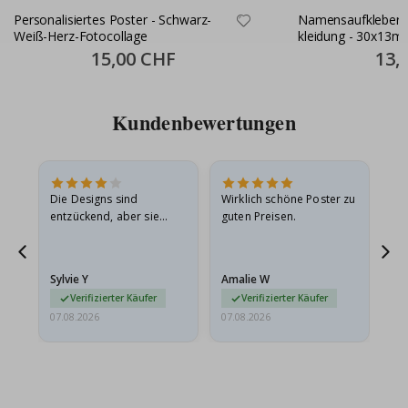
Personalisiertes Poster - Schwarz-
Namensaufkleber S
Weiß-Herz-Fotocollage
kleidung - 30x13m
Special
15,00 CHF
Specia
13,
Price
Price
Kundenbewertungen
Die Designs sind
Wirklich schöne Poster zu
All
entzückend, aber sie
guten Preisen.
sollten flach in einem
stabilen Umschlag
versendet werden. Weil
Sylvie Y
Amalie W
Ka
sie…
Verifizierter Käufer
Verifizierter Käufer
07.08.2026
07.08.2026
07.