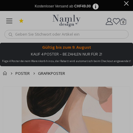
Kostenloser Versand ab
CHF49.00
Artike
0
Wagen
Gültig bis
zum 9. August
KAUF 4 POSTER – BEZAHLEN NUR FÜR 2!
Füge 4 Poster deinem Warenkorb hinzu, der Rabatt wird automatisch beim Checkout angewendet!
POSTER
GRAFIKPOSTER
Zusammen gekaufte
Einkaufswagen
Zum
Produkte
Ende
Zur Kasse
der
Bildgalerie
springen