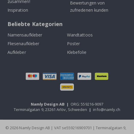
zusammen!
Bewertungen von
Inspiration
zufriedenen kunden
Beliebte Kategorien
Namensaufkleber
Wandtattoos
Fliesenaufkleber
Poster
Aufkleber
Klebefolie
Namly Design AB
|
ORG: 559216-9097
Terminalgatan 9, 23261 Arlöv, Schweden
|
info@namly.ch
© 2026 Namly Design AB | VAT se559216909701 | Terminalgatan 9,