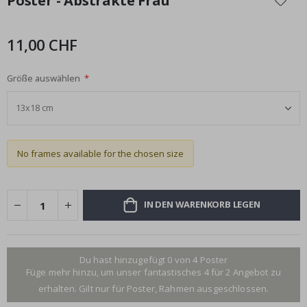
Poster - Abstrakte Frau
der
Bildgalerie
springen
11,00 CHF
Größe auswählen
No frames available for the chosen size
IN DEN WARENKORB LEGEN
Du hast hinzugefügt 0 von 4 Poster
Füge mehr hinzu, um unser fantastisches 4 für 2 Angebot zu
erhalten. Gilt nur für Poster, Rahmen ausgeschlossen.