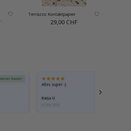
Terrazzo Kontaktpapier
Contact 
Peel and
Special
29,00 CHF
Price
izierter Käufer
Verif
Alles super :)
Katja U
07.08.2026