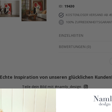
ID
19430
KOSTENLOSER VERSAND AB 49
100% ZUFRIEDENHEITSGARANT
EINZELHEITEN
BEWERTUNGEN
(
0
)
Echte Inspiration von unseren glücklichen Kunden
Teile dein Bild mit #namly_design
Ähnliche produkte