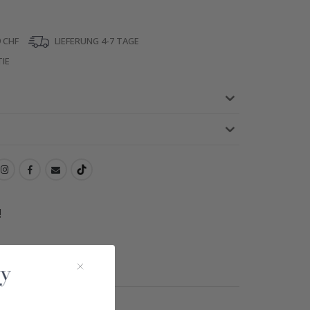
 CHF
LIEFERUNG 4-7 TAGE
IE
!