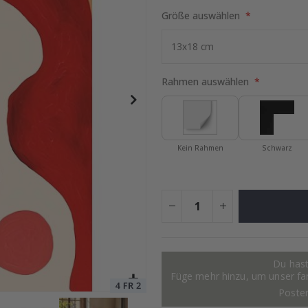
Größe auswählen
tocollage
Special
15,00 €
Price
Rahmen auswählen
Kein Rahmen
Schwarz
Du hast
Füge mehr hinzu, um unser fant
Poste