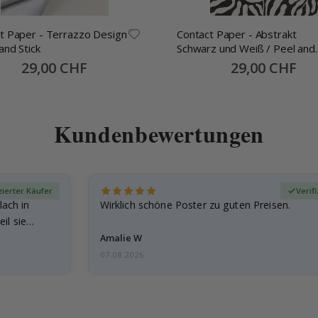
t Paper - Terrazzo Design
Contact Paper - Abstrakt
and Stick
Schwarz und Weiß / Peel and
Stick
Special
29,00 CHF
Special
29,00 CHF
Price
Price
Kundenbewertungen
zierter Käufer
Verif
lach in
Wirklich schöne Poster zu guten Preisen.
il sie…
Amalie W
07.08.2026