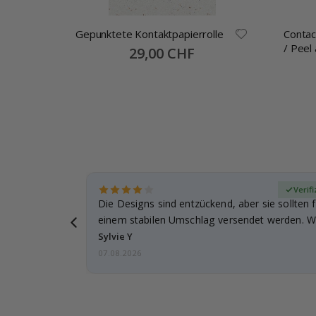
ral /
Gepunktete Kontaktpapierrolle
Contac
/ Peel 
Special
29,00 CHF
Price
zierter Käufer
Verifi
Die Designs sind entzückend, aber sie sollten f
einem stabilen Umschlag versendet werden. We
Sylvie Y
07.08.2026