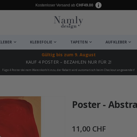
Kostenloser Versand ab
CHF49.00
KLEBER
KLEBEFOLIE
TAPETEN
AUFKLEBER
Gültig bis
zum 9. August
KAUF 4 POSTER – BEZAHLEN NUR FÜR 2!
Füge 4 Poster deinem Warenkorb hinzu, der Rabatt wird automatisch beim Checkout angewendet!
ukte
Poster - Abstr
11,00 CHF