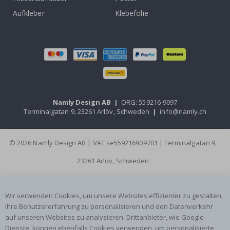
Aufkleber
Klebefolie
Namly Design AB
|
ORG: 559216-9097
Terminalgatan 9, 23261 Arlöv, Schweden
|
info@namly.ch
© 2026 Namly Design AB | VAT se559216909701 | Terminalgatan 9,
23261 Arlöv, Schweden
Wir verwenden Cookies, um unsere Websites effizienter zu gestalten,
Ihre Benutzererfahrung zu personalisieren und den Datenverkehr
auf unseren Websites zu analysieren. Drittanbieter, wie Google-
Dienste, können ebenfalls Cookies verwenden, um personalisierte