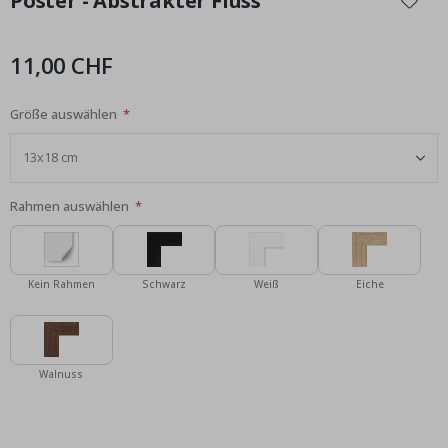
Poster - Abstrakter Fluss
der
Bildgalerie
springen
11,00 CHF
Größe auswählen
Rahmen auswählen
Kein Rahmen
Schwarz
Weiß
Eiche
Walnuss