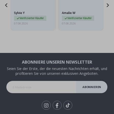
sollten flach in einem
stabilen Umschlag
versendet werden. Weil
Sylvie Y
Amalie W
Ka
sie…
Verifizierter Käufer
Verifizierter Käufer
07.08.2026
07.08.2026
07.
ABONNIERE UNSEREN NEWSLETTER
Seien Sie der Erste, der die neuesten Nachrichten erhält, und
profitieren Sie von unseren exklusiven Angeboten.
ABONNIEREN
Tik