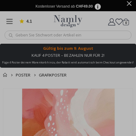
Kostenloser Versand ab
CHF49.00
4.1
Artike
von 1032 Bewertungen
0
Wagen
Gültig bis
zum 9. August
KAUF 4 POSTER – BEZAHLEN NUR FÜR 2!
Füge 4 Poster deinem Warenkorb hinzu, der Rabatt wird automatisch beim Checkout angewendet!
POSTER
GRAFIKPOSTER
Zusammen gekaufte
Einkaufswagen
Zum
Produkte
Ende
Zur Kasse
der
Bildgalerie
springen