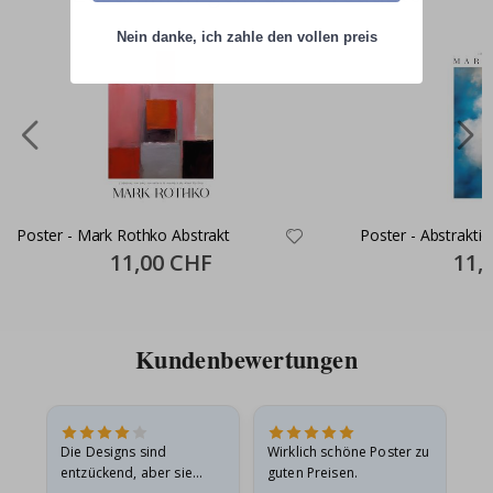
Nein danke, ich zahle den vollen preis
Poster - Mark Rothko Abstrakt
Poster - Abstrakti
Special
11,00 CHF
Specia
11,
Price
Price
Kundenbewertungen
Die Designs sind
Wirklich schöne Poster zu
All
entzückend, aber sie
guten Preisen.