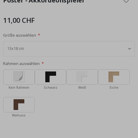
Poster - Akkordeonspieler
der
Bildgalerie
springen
11,00 CHF
Größe auswählen
Rahmen auswählen
Kein Rahmen
Schwarz
Weiß
Eiche
Walnuss