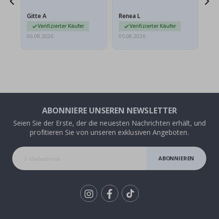
Das Poster kam beim
Ra
Versand leicht
au
Gitte A
Renea L
Sa
beschädigt…
au
Verifizierter Käufer
Verifizierter Käufer
06.08.2026
05.08.2026
05.
ABONNIERE UNSEREN NEWSLETTER
Seien Sie der Erste, der die neuesten Nachrichten erhält, und
profitieren Sie von unseren exklusiven Angeboten.
ABONNIEREN
Tik
To