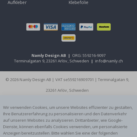
Aufkleber
Klebefolie
Namly Design AB
|
ORG: 559216-9097
Terminalgatan 9, 23261 Arlöv, Schweden
|
info@namly.ch
© 2026 Namly Design AB | VAT se559216909701 | Terminalgatan 9,
23261 Arlöv, Schweden
Wir verwenden Cookies, um unsere Websites effizienter zu gestalten,
Ihre Benutzererfahrung zu personalisieren und den Datenverkehr
auf unseren Websites zu analysieren. Drittanbieter, wie Google-
Dienste, können ebenfalls Cookies verwenden, um personalisierte
Anzeigen bereitzustellen. Bitte wählen Sie eine der folgenden