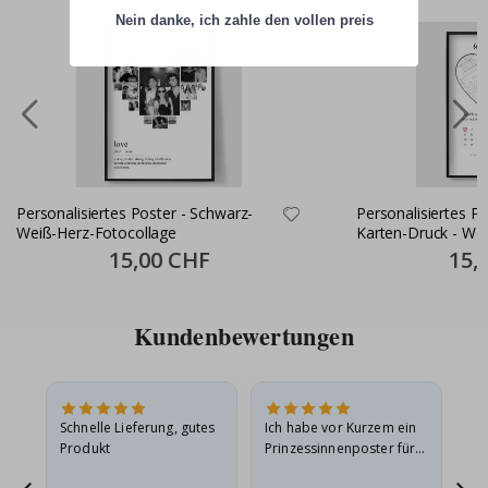
Nein danke, ich zahle den vollen preis
Personalisiertes Poster - Schwarz-
Personalisiertes Pos
Weiß-Herz-Fotocollage
Karten-Druck - Wo
Special
15,00 CHF
Specia
15,
Price
Price
Kundenbewertungen
Schnelle Lieferung, gutes
Ich habe vor Kurzem ein
Ich
Produkt
Prinzessinnenposter für
das
meine Enkelin bestellt.
ge