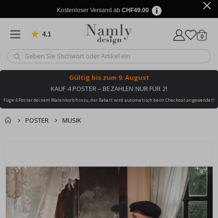
Kostenloser Versand ab
CHF49.00
4.1
Artike
von 1028 Bewertungen
0
Wagen
Gültig bis
zum 9. August
KAUF 4 POSTER – BEZAHLEN NUR FÜR 2!
Füge 4 Poster deinem Warenkorb hinzu, der Rabatt wird automatisch beim Checkout angewendet!
POSTER
MUSIK
Zusammen gekaufte
Einkaufswagen
Zum
Produkte
Ende
Zur Kasse
der
Bildgalerie
springen