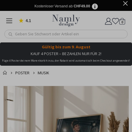
Kostenloser Versand ab
CHF49.00
4.1
Artike
von 1031 Bewertungen
0
Wagen
Gültig bis
zum 9. August
KAUF 4 POSTER – BEZAHLEN NUR FÜR 2!
Füge 4 Poster deinem Warenkorb hinzu, der Rabatt wird automatisch beim Checkout angewendet!
POSTER
MUSIK
Zusammen gekaufte
Einkaufswagen
Zum
Produkte
Ende
Zur Kasse
der
Bildgalerie
springen