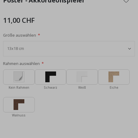
Poster - Akkordeonspieler
der
Bildgalerie
springen
11,00 CHF
Größe auswählen
Rahmen auswählen
Kein Rahmen
Schwarz
Weiß
Eiche
Walnuss