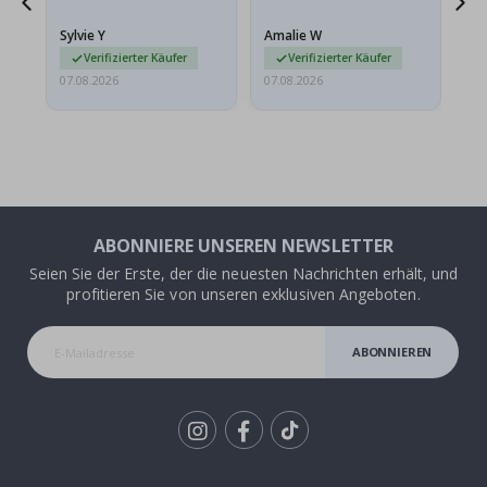
stabilen Umschlag
versendet werden. Weil
Sylvie Y
Amalie W
Ka
sie…
Verifizierter Käufer
Verifizierter Käufer
07.08.2026
07.08.2026
07.
ABONNIERE UNSEREN NEWSLETTER
Seien Sie der Erste, der die neuesten Nachrichten erhält, und
profitieren Sie von unseren exklusiven Angeboten.
ABONNIEREN
Tik
To