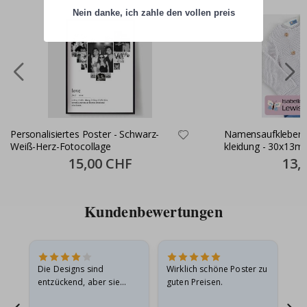
Nein danke, ich zahle den vollen preis
Personalisiertes Poster - Schwarz-
Namensaufkleber S
Weiß-Herz-Fotocollage
kleidung - 30x13m
Special
15,00 CHF
Specia
13,
Price
Price
Kundenbewertungen
Die Designs sind
Wirklich schöne Poster zu
All
entzückend, aber sie
guten Preisen.
sollten flach in einem