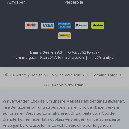
Aufkleber
Klebefolie
Namly Design AB
|
ORG: 559216-9097
Terminalgatan 9, 23261 Arlöv, Schweden
|
info@namly.ch
© 2026 Namly Design AB | VAT se559216909701 | Terminalgatan 9,
23261 Arlöv, Schweden
Wir verwenden Cookies, um unsere Websites effizienter zu gestalten,
Ihre Benutzererfahrung zu personalisieren und den Datenverkehr
auf unseren Websites zu analysieren. Drittanbieter, wie Google-
Dienste, können ebenfalls Cookies verwenden, um personalisierte
Anzeigen bereitzustellen. Bitte wählen Sie eine der folgenden