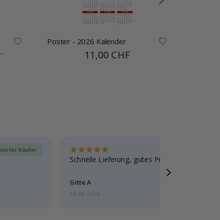
Poster - 2026 Kalender
Namensa
Selbstkl
Special
11,00 CHF
Price
30x13mm
izierter Käufer
Verif
Schnelle Lieferung, gutes Produkt
Gitte A
06.08.2026