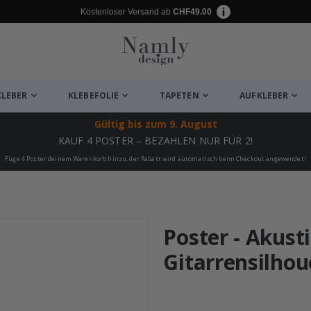
Kostenloser Versand ab
CHF49.00
KLEBER
KLEBEFOLIE
TAPETEN
AUFKLEBER
Gültig bis
zum 9. August
KAUF 4 POSTER – BEZAHLEN NUR FÜR 2!
Füge 4 Poster deinem Warenkorb hinzu, der Rabatt wird automatisch beim Checkout angewendet!
ukte
Poster - Akust
Gitarrensilhou