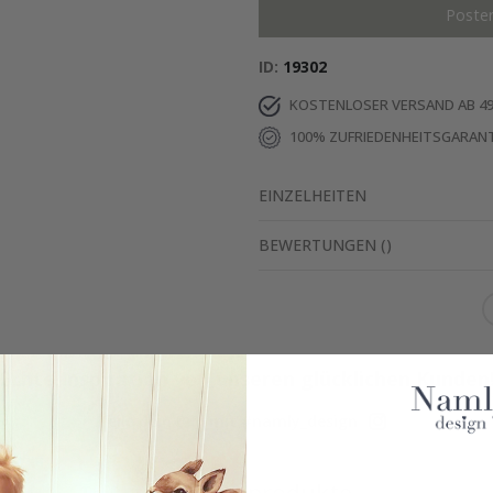
Poste
ID
19302
KOSTENLOSER VERSAND AB 49
100% ZUFRIEDENHEITSGARANT
EINZELHEITEN
BEWERTUNGEN
(
)
Echte Inspiration von unseren glücklichen Kunden
Teile dein Bild mit #namly_design
Ähnliche produkte