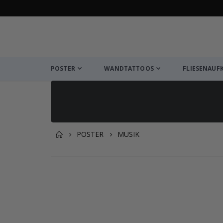
POSTER
WANDTATTOOS
FLIESENAUF
POSTER
MUSIK
Zusammen gekaufte Prod
Zum
Ende
der
Bildgalerie
springen