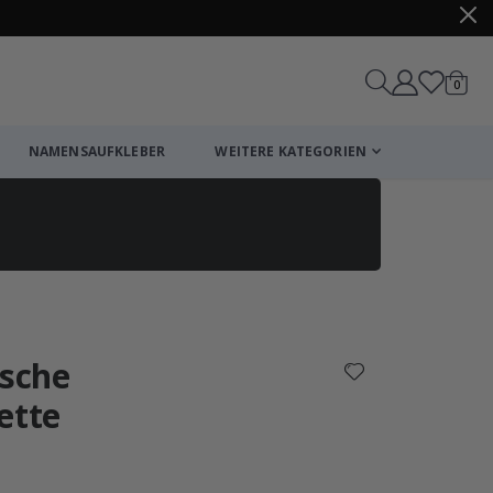
Artike
0
Wagen
NAMENSAUFKLEBER
WEITERE KATEGORIEN
Einkaufswagen
Zur Kasse
ische
ette