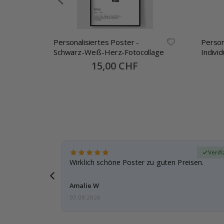
Personalisiertes Poster -
Person
Schwarz-Weiß-Herz-Fotocollage
Indivi
alles 
Special
15,00 CHF
Price
zierter Käufer
Verifi
eschenke
Wirklich schöne Poster zu guten Preisen.
g, ich bin
Amalie W
07.08.2026