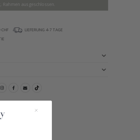
r, Rahmen ausgeschlossen.
 CHF
LIEFERUNG 4-7 TAGE
IE
!