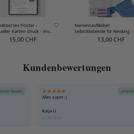
alisiertes Poster -
Namensaufkleber
dueller Karten-Druck - Wo
Selbstklebende für kleidung -
begann
30x13mm -70 Stck
Special
15,00 CHF
Special
13,00 CHF
Price
Price
Kundenbewertungen
zierter Käufer
Verif
Alles super :)
Katja U
07.08.2026