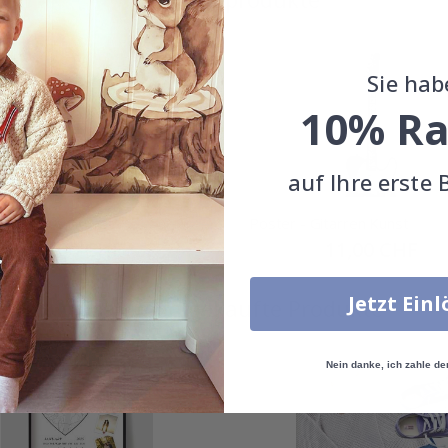
Sie hab
10% Ra
auf Ihre erste 
 - Gitarren Kunst
Poster - Gitarren Kunst
Special
11,00 CHF
Special
11,00 CHF
Price
Price
Jetzt Ein
Zusammen gekaufte Produkte
Nein danke, ich zahle de