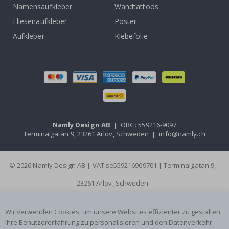
Namensaufkleber
Wandtattoos
Fliesenaufkleber
Poster
Aufkleber
Klebefolie
Namly Design AB
|
ORG: 559216-9097
Terminalgatan 9, 23261 Arlöv, Schweden
|
info@namly.ch
© 2026 Namly Design AB | VAT se559216909701 | Terminalgatan 9,
23261 Arlöv, Schweden
Wir verwenden Cookies, um unsere Websites effizienter zu gestalten,
Ihre Benutzererfahrung zu personalisieren und den Datenverkehr