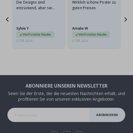
Die Designs sind
Wirklich schöne Poster zu
All
entzückend, aber sie
guten Preisen.
sollten flach in einem
stabilen Umschlag
versendet werden. Weil
Sylvie Y
Amalie W
Ka
sie…
Verifizierter Käufer
Verifizierter Käufer
07.08.2026
07.08.2026
07.
ABONNIERE UNSEREN NEWSLETTER
Seien Sie der Erste, der die neuesten Nachrichten erhält, und
profitieren Sie von unseren exklusiven Angeboten.
ABONNIEREN