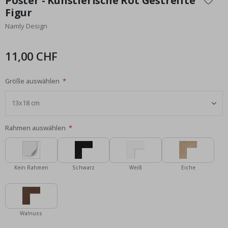
Poster - Künstlerische Rot Gestreifte
der
Figur
Bildgalerie
Namly Design
springen
11,00 CHF
Größe auswählen
Rahmen auswählen
Kein Rahmen
Schwarz
Weiß
Eiche
Walnuss