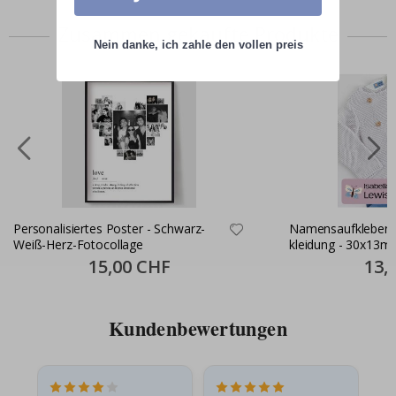
Zusammen gekaufte Produkte
Nein danke, ich zahle den vollen preis
Personalisiertes Poster - Schwarz-
Namensaufkleber S
Weiß-Herz-Fotocollage
kleidung - 30x13m
Special
15,00 CHF
Specia
13,
Price
Price
Kundenbewertungen