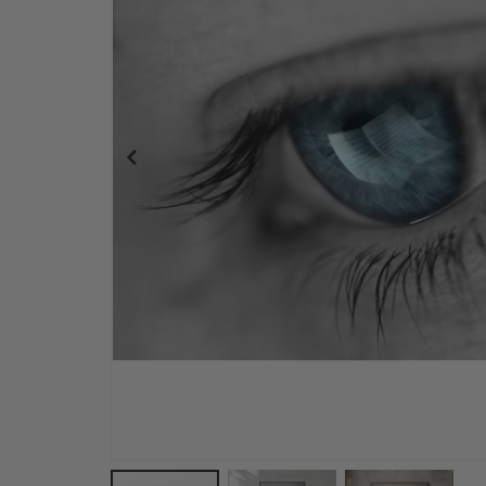
Wandaufkleber - Tropische grüne Blätter und Sc