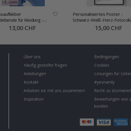
saufkleber
Personalisiertes Poster -
klebende für kleidung -
Schwarz-Weiß-Herz-Fotocoll
mm -70 Stck
Special
13,00 CHF
Special
15,00 CHF
Price
Price
Über uns
Bedingungen
Häufig gestellte fragen
Cookies
Anleitungen
Lösungen für Unt
Kontakt
#yesnamly
Arbeiten sie mit uns zusammen!
Recht zu storniere
Inspiration
Bewertungen von z
kunden