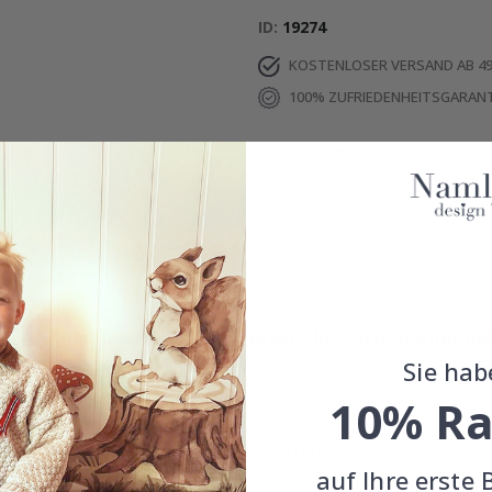
ID
19274
KOSTENLOSER VERSAND AB 49
100% ZUFRIEDENHEITSGARANT
EINZELHEITEN
BEWERTUNGEN
(
)
Echte Inspiration von unseren glücklichen Kunden
Sie hab
Teile dein Bild mit #namly_design
10% Ra
Ähnliche produkte
auf Ihre erste 