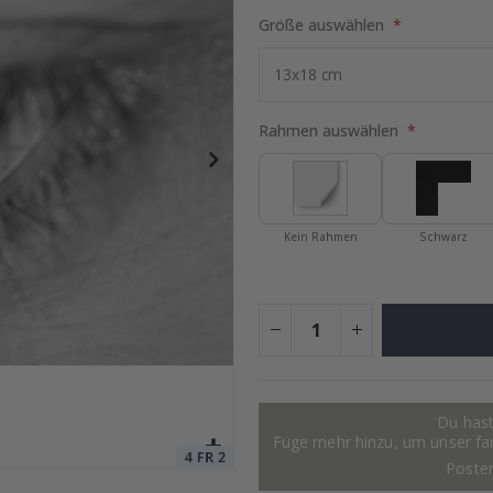
Größe auswählen
hmetterlinge
Special
29,00 €
Price
Rahmen auswählen
Kein Rahmen
Schwarz
Du hast
Füge mehr hinzu, um unser fant
Poste