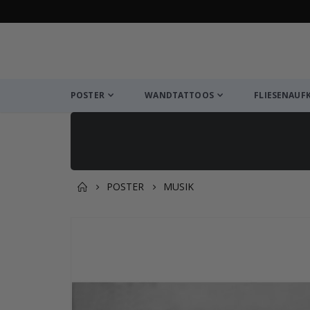
POSTER
WANDTATTOOS
FLIESENAUF
POSTER
MUSIK
Zusammen gekaufte Prod
Zum
Ende
der
Bildgalerie
springen