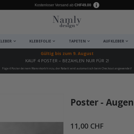
Kostenloser Versand ab
CHF49.00
KLEBER
KLEBEFOLIE
TAPETEN
AUFKLEBER
Gültig bis
zum 9. August
KAUF 4 POSTER – BEZAHLEN NUR FÜR 2!
Füge 4 Poster deinem Warenkorb hinzu, der Rabatt wird automatisch beim Checkout angewendet!
ukte
Poster - Augen
11,00 CHF