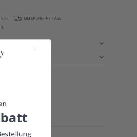
 CHF
LIEFERUNG 4-7 TAGE
IE
!
en
batt
Bestellung