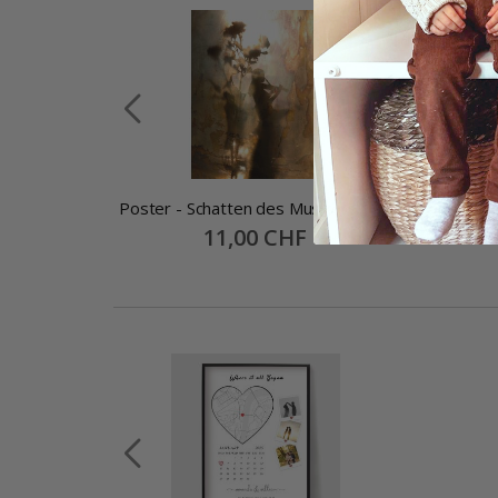
d
Poster - Schatten des Musikers
Poster
Special
11,00 CHF
Price