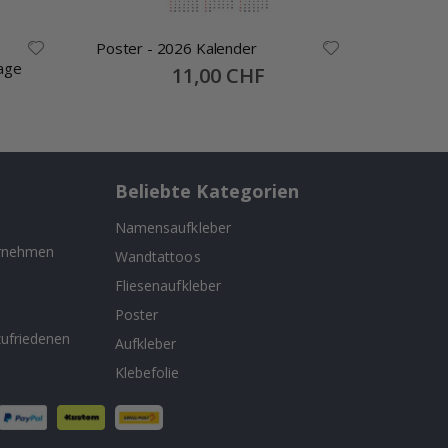
Poster - 2026 Kalender
Namensa
age
Selbstkl
Special
11,00 CHF
Price
30x13mm
Beliebte Kategorien
Namensaufkleber
ernehmen
Wandtattoos
Fliesenaufkleber
n
Poster
ufriedenen
Aufkleber
Klebefolie