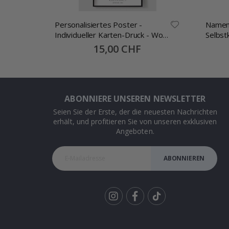
ste
Personalisiertes Poster -
Namen
Individueller Karten-Druck - Wo
Selbst
alles begann
30x13
Special
15,00 CHF
Price
ABONNIERE UNSEREN NEWSLETTER
Seien Sie der Erste, der die neuesten Nachrichten
erhält, und profitieren Sie von unseren exklusiven
Angeboten.
ABONNIEREN
Tik
To