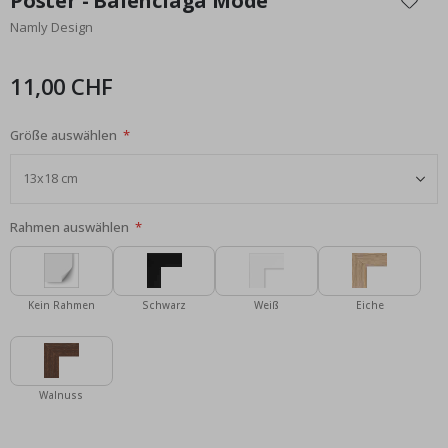
Poster - Balenciaga Mode
der
Namly Design
Bildgalerie
springen
11,00 CHF
Größe auswählen
Rahmen auswählen
Kein Rahmen
Schwarz
Weiß
Eiche
Walnuss