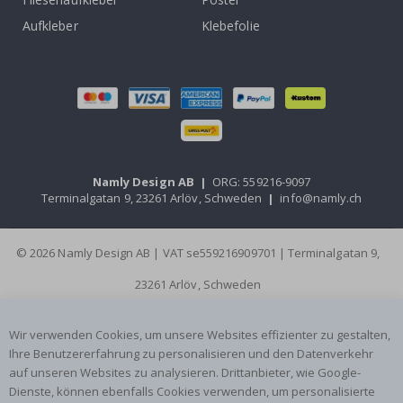
Aufkleber
Klebefolie
Namly Design AB
|
ORG: 559216-9097
Terminalgatan 9, 23261 Arlöv, Schweden
|
info@namly.ch
© 2026 Namly Design AB | VAT se559216909701 | Terminalgatan 9,
23261 Arlöv, Schweden
Wir verwenden Cookies, um unsere Websites effizienter zu gestalten,
Ihre Benutzererfahrung zu personalisieren und den Datenverkehr
auf unseren Websites zu analysieren. Drittanbieter, wie Google-
Dienste, können ebenfalls Cookies verwenden, um personalisierte