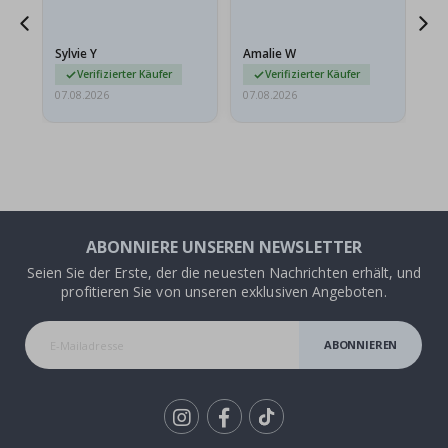
sollten flach in einem
stabilen Umschlag
versendet werden. Weil
Sylvie Y
Amalie W
Ka
sie…
Verifizierter Käufer
Verifizierter Käufer
07.08.2026
07.08.2026
07.
ABONNIERE UNSEREN NEWSLETTER
Seien Sie der Erste, der die neuesten Nachrichten erhält, und
profitieren Sie von unseren exklusiven Angeboten.
ABONNIEREN
Tik