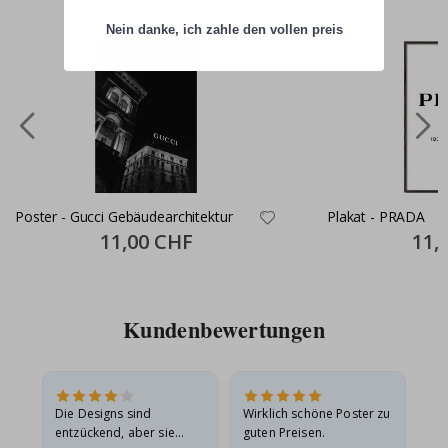
Nein danke, ich zahle den vollen preis
Poster - Gucci Gebäudearchitektur
Plakat - PRADA
Special
11,00 CHF
Specia
11,
Price
Price
Kundenbewertungen
Die Designs sind
Wirklich schöne Poster zu
All
entzückend, aber sie
guten Preisen.