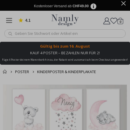
Kostenloser Versand ab
CHF49.00
4.1
Artike
von 1034 Bewertungen
0
Wagen
Gültig bis
zum 16. August
KAUF 4 POSTER – BEZAHLEN NUR FÜR 2!
Füge 4 Poster deinem Warenkorb hinzu, der Rabatt wird automatisch beim Checkout angewendet!
POSTER
KINDERPOSTER & KINDERPLAKATE
Zusammen gekaufte
Einkaufswagen
Zum
Produkte
Ende
Zur Kasse
der
Bildgalerie
springen