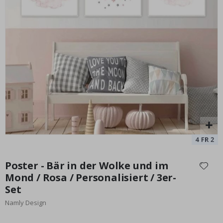
Personalisiertes Poster - Schwarz-Weiß-Herz-Fotocollage
Po
Special
15,00 €
Price
Zum
Anfang
Poster - Bär in der Wolke und im
der
Mond / Rosa / Personalisiert / 3er-
Bildgalerie
Set
springen
Namly Design