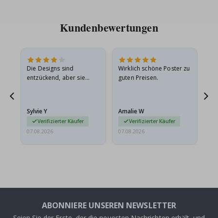
Kundenbewertungen
Die Designs sind
Wirklich schöne Poster zu
All
entzückend, aber sie
guten Preisen.
sollten flach in einem
stabilen Umschlag
versendet werden. Weil
Sylvie Y
Amalie W
Ka
sie…
Verifizierter Käufer
Verifizierter Käufer
07.08.2026
07.08.2026
07.
ABONNIERE UNSEREN NEWSLETTER
Seien Sie der Erste, der die neuesten Nachrichten erhält, und