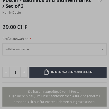
Poster - Bauhaus und Blumenmarkt
der
/ Set of 3
Bildgalerie
Namly Design
springen
29,00 CHF
Größe auswählen
IN DEN WARENKORB LEGEN
Du hast hinzugefügt 0 von 4 Poster
Füge mehr hinzu, um unser fantastisches 4 für 2 Angebot zu
erhalten. Gilt nur für Poster, Rahmen ausgeschlossen.