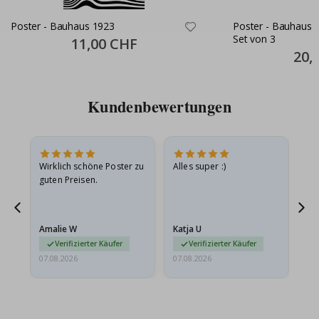
Poster - Bauhaus 1923
Poster - Bauhaus A
Set von 3
Special
11,00 CHF
Price
Specia
20,
Price
Kundenbewertungen
e
Wirklich schöne Poster zu
Alles super :)
Sc
guten Preisen.
Pr
ehr
Amalie W
Katja U
Gi
r…
Verifizierter Käufer
Verifizierter Käufer
07.08.2026
07.08.2026
06.