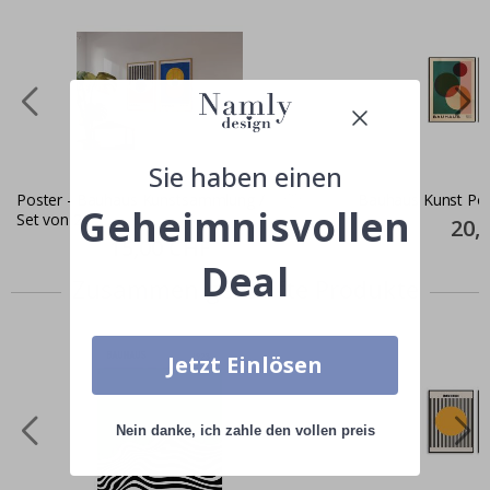
Sie haben einen
Poster - Bauhaus Kunstsammlung /
Bauhaus Kunst Post
Geheimnisvollen
Set von 2
Specia
20,
Price
Special
15,00 CHF
Price
Deal
Zusammen gekaufte Produkte
Jetzt Einlösen
Nein danke, ich zahle den vollen preis