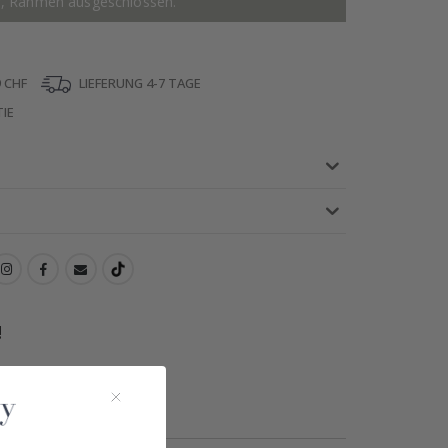
r, Rahmen ausgeschlossen.
 CHF
LIEFERUNG 4-7 TAGE
IE
!