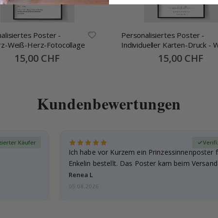
alisiertes Poster -
Personalisiertes Poster -
z-Weiß-Herz-Fotocollage
Individueller Karten-Druck - 
alles begann
Special
15,00 CHF
Special
15,00 CHF
Price
Price
Kundenbewertungen
zierter Käufer
Verif
Ich habe vor Kurzem ein Prinzessinnenposter 
Enkelin bestellt. Das Poster kam beim Versand 
beschädigt…
Renea L
05.08.2026