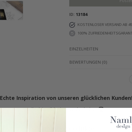
Poste
ID
13184
KOSTENLOSER VERSAND AB 49
100% ZUFRIEDENHEITSGARANT
EINZELHEITEN
BEWERTUNGEN
(
0
)
Echte Inspiration von unseren glücklichen Kunden
Teile dein Bild mit #namly_design
Ähnliche produkte