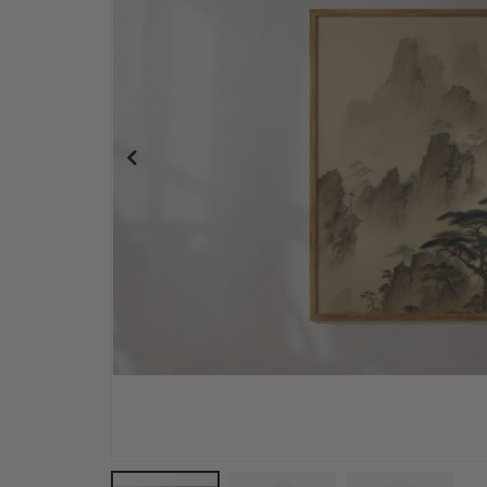
Messer-Set für Klebefolie & Fliesenaufkleber – 