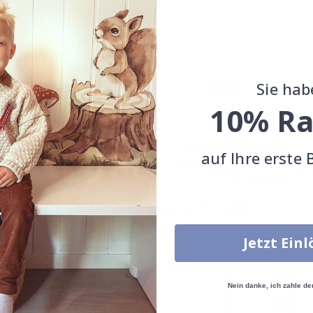
Sie hab
10% Ra
 - Nebelberg
Poster - Nebliges
auf Ihre erste 
Berglandschaft
Special
11,00 CHF
Price
Special
11,00 CHF
Price
Zusammen gekaufte Produkte
Jetzt Ein
Nein danke, ich zahle de