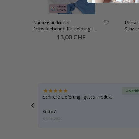
Namensaufkleber
Person
Selbstklebende für kleidung -
Schwar
30x13mm -70 Stck
Special
13,00 CHF
Price
zierter Käufer
Verifi
schenk
Schnelle Lieferung, gutes Produkt
ut.
Gitte A
06.08.2026