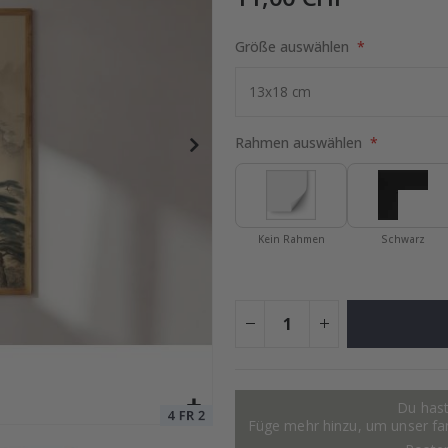
Größe auswählen
Alles-in-einem Montageset
Special
9,00 €
Price
Rahmen auswählen
Kein Rahmen
Schwarz
Du hast
Füge mehr hinzu, um unser fant