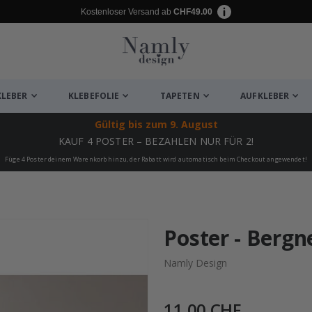
Kostenloser Versand ab
CHF49.00
KLEBER
KLEBEFOLIE
TAPETEN
AUFKLEBER
Gültig bis
zum 9. August
KAUF 4 POSTER – BEZAHLEN NUR FÜR 2!
Füge 4 Poster deinem Warenkorb hinzu, der Rabatt wird automatisch beim Checkout angewendet!
ukte
Poster - Bergn
Namly Design
11,00 CHF