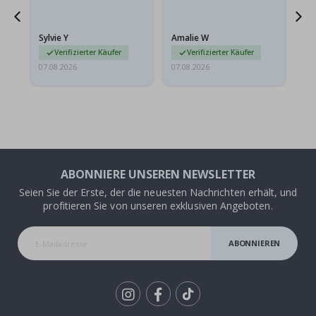
sollten flach in einem
stabilen Umschlag
versendet werden. Weil
Sylvie Y
Amalie W
Ka
sie…
Verifizierter Käufer
Verifizierter Käufer
07.08.2026
07.08.2026
07.
ABONNIERE UNSEREN NEWSLETTER
Seien Sie der Erste, der die neuesten Nachrichten erhält, und
profitieren Sie von unseren exklusiven Angeboten.
ABONNIEREN
Tik