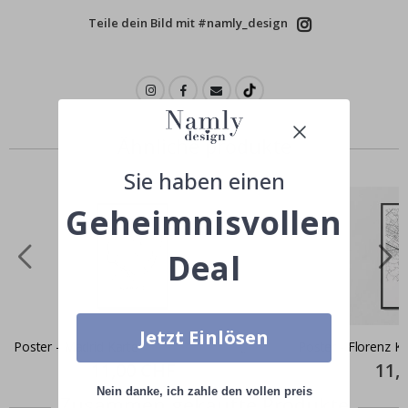
Teile dein Bild mit #namly_design
Ähnliche produkte
Sie haben einen
Geheimnisvollen
Deal
Jetzt Einlösen
Poster - Madrid Karte
Poster - Florenz Ka
Special
11,00 CHF
Specia
11,
Price
Price
Nein danke, ich zahle den vollen preis
Zusammen gekaufte Produkte