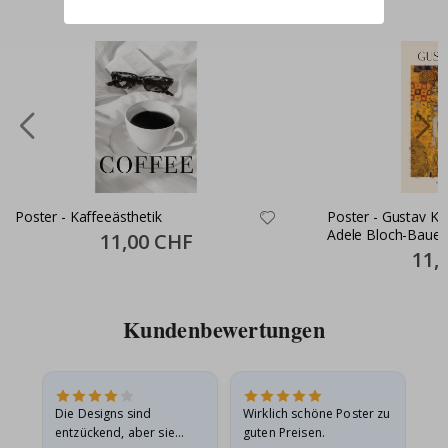
Poster - Kaffeeästhetik
Poster - Gustav Kl
Adele Bloch-Bauer
Special
11,00 CHF
Price
Specia
11,
Price
Kundenbewertungen
Die Designs sind
Wirklich schöne Poster zu
All
entzückend, aber sie
guten Preisen.