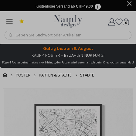
Kostenloser Versand ab
CHF49.00
Artike
0
Wagen
Gültig bis
zum 9. August
KAUF 4 POSTER – BEZAHLEN NUR FÜR 2!
Füge 4 Poster deinem Warenkorb hinzu, der Rabatt wird automatisch beim Checkout angewendet!
POSTER
KARTEN & STÄDTE
STÄDTE
Zusammen gekaufte
Einkaufswagen
Zum
Produkte
Ende
Zur Kasse
der
Bildgalerie
springen