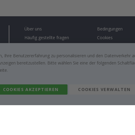
Über uns
Bedingungen
Häufig gestellte fragen
Cookies
Anleitungen
Lösungen für Unt
Kontakt
#yesnamly
, Ihre Benutzererfahrung zu personalisieren und den Datenverkehr au
zeigen bereitzustellen. Bitte wählen Sie eine der folgenden Schaltf
Arbeiten sie mit uns zusammen!
Recht zu storniere
eite.
Inspiration
Bewertungen von z
kunden
COOKIES AKZEPTIEREN
COOKIES VERWALTEN