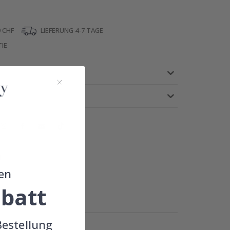
 CHF
LIEFERUNG 4-7 TAGE
IE
!
en
batt
Bestellung