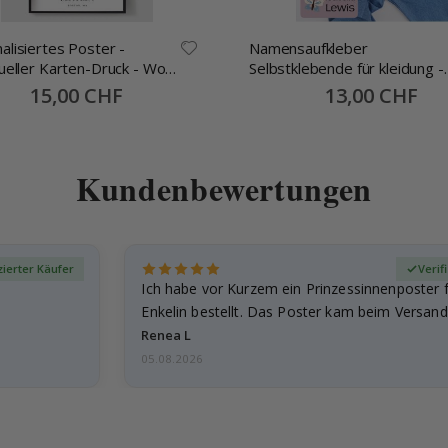
alisiertes Poster -
Namensaufkleber
dueller Karten-Druck - Wo
Selbstklebende für kleidung -
begann
30x13mm -70 Stck
Special
15,00 CHF
Special
13,00 CHF
Price
Price
Kundenbewertungen
izierter Käufer
Verif
Ich habe vor Kurzem ein Prinzessinnenposter 
Enkelin bestellt. Das Poster kam beim Versand 
beschädigt…
Renea L
05.08.2026