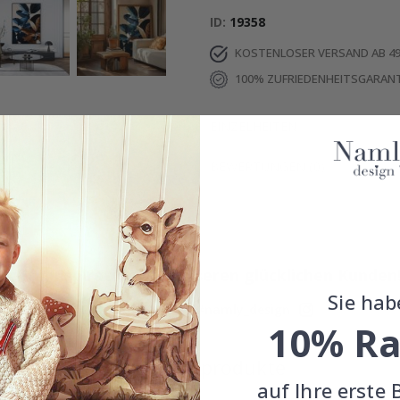
ID
19358
KOSTENLOSER VERSAND AB 49
100% ZUFRIEDENHEITSGARANT
EINZELHEITEN
BEWERTUNGEN
(
0
)
Echte Inspiration von unseren glücklichen Kunden
Sie hab
Teile dein Bild mit #namly_design
10% Ra
Ähnliche produkte
auf Ihre erste 