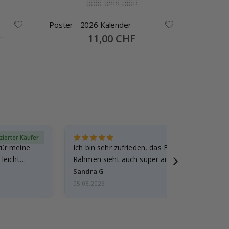
Poster - 2026 Kalender
Namensa
Selbstkl
Special
11,00 CHF
Price
30x13mm
izierter Käufer
Verif
für meine
Ich bin sehr zufrieden, das Foto ist toll gewo
leicht
Rahmen sieht auch super aus. Die Lieferung 
außerdem…
Sandra G
05.08.2026