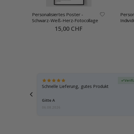
ste
Personalisiertes Poster -
Person
Schwarz-Weiß-Herz-Fotocollage
Indivi
alles 
Special
15,00 CHF
Price
zierter Käufer
Verif
ar
Schnelle Lieferung, gutes Produkt
e einen
Gitte A
06.08.2026