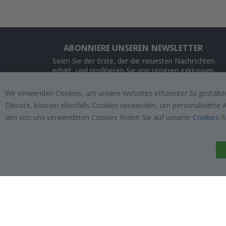
ABONNIERE UNSEREN NEWSLETTER
Seien Sie der Erste, der die neuesten Nachrichten
erhält, und profitieren Sie von unseren exklusiven
Angeboten.
Wir verwenden Cookies, um unsere Websites effizienter zu gestalten
Dienste, können ebenfalls Cookies verwenden, um personalisierte An
ABONNIEREN
den von uns verwendeten Cookies finden Sie auf unserer
Cookies
-S
Tik
To
k
4.1
/5
VON 1025 BEWERTUNGEN