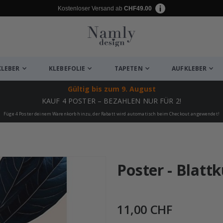
Kostenloser Versand ab
CHF49.00
KLEBER
KLEBEFOLIE
TAPETEN
AUFKLEBER
Gültig bis
zum 9. August
KAUF 4 POSTER – BEZAHLEN NUR FÜR 2!
Füge 4 Poster deinem Warenkorb hinzu, der Rabatt wird automatisch beim Checkout angewendet!
ukte
Poster - Blatt
11,00 CHF