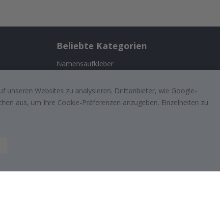
Beliebte Kategorien
Namensaufkleber
ernehmen
Wandtattoos
f unseren Websites zu analysieren. Drittanbieter, wie Google-
Fliesenaufkleber
lächen aus, um Ihre Cookie-Präferenzen anzugeben. Einzelheiten zu
n
Poster
ufriedenen
Aufkleber
Klebefolie