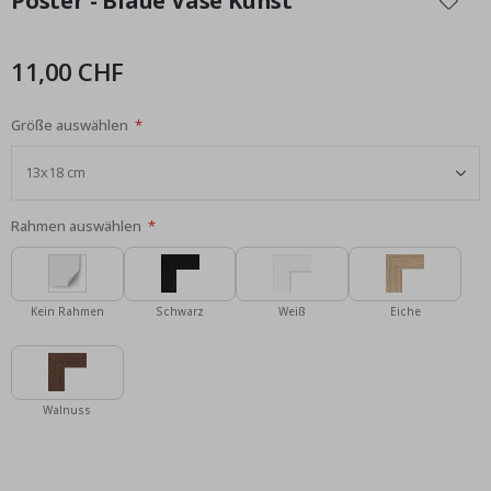
Poster - Blaue Vase Kunst
der
Bildgalerie
springen
11,00 CHF
Größe auswählen
Rahmen auswählen
Kein Rahmen
Schwarz
Weiß
Eiche
Walnuss