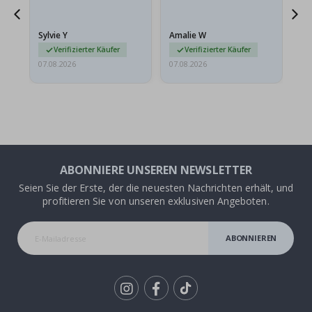
sollten flach in einem
stabilen Umschlag
versendet werden. Weil
Sylvie Y
Amalie W
Ka
sie…
Verifizierter Käufer
Verifizierter Käufer
07.08.2026
07.08.2026
07.
ABONNIERE UNSEREN NEWSLETTER
Seien Sie der Erste, der die neuesten Nachrichten erhält, und
profitieren Sie von unseren exklusiven Angeboten.
ABONNIEREN
Tik