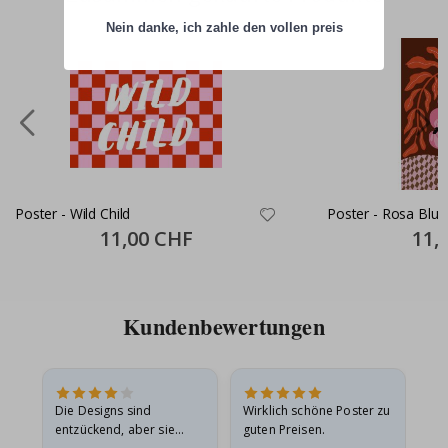
Nein danke, ich zahle den vollen preis
Poster - Wild Child
Poster - Rosa Blu
Special
11,00 CHF
Specia
11,
Price
Price
Kundenbewertungen
Die Designs sind
Wirklich schöne Poster zu
All
entzückend, aber sie
guten Preisen.