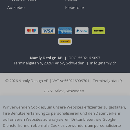
Aufkleber
Klebefolie
Namly Design AB
|
ORG: 559216-9097
Terminalgatan 9, 23261 Arlöv, Schweden
|
info@namly.ch
© 2026 Namly Design AB | VAT se559216909701 | Terminalgatan 9,
23261 Arlöv, Schweden
Wir verwenden Cookies, um unsere Websites effizienter zu gestalten,
Ihre Benutzererfahrung zu personalisieren und den Datenverkehr
auf unseren Websites zu analysieren. Drittanbieter, wie Google-
Dienste, können ebenfalls Cookies verwenden, um personalisierte