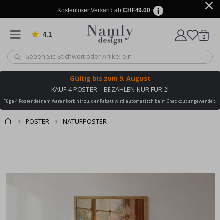
Kostenloser Versand ab
CHF49.00
4.1
Artike
von 1029 Bewertungen
0
Wagen
Gültig bis
zum 9. August
KAUF 4 POSTER – BEZAHLEN NUR FÜR 2!
Füge 4 Poster deinem Warenkorb hinzu, der Rabatt wird automatisch beim Checkout angewendet!
POSTER
NATURPOSTER
Zusammen gekaufte
Einkaufswagen
Zum
Produkte
Ende
Zur Kasse
der
Bildgalerie
springen