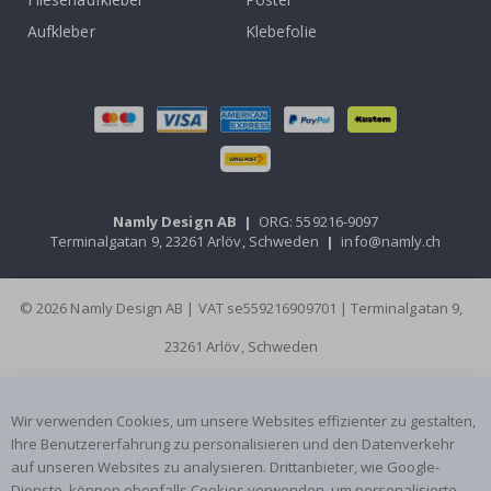
Aufkleber
Klebefolie
Namly Design AB
|
ORG: 559216-9097
Terminalgatan 9, 23261 Arlöv, Schweden
|
info@namly.ch
© 2026 Namly Design AB | VAT se559216909701 | Terminalgatan 9,
23261 Arlöv, Schweden
Wir verwenden Cookies, um unsere Websites effizienter zu gestalten,
Ihre Benutzererfahrung zu personalisieren und den Datenverkehr
auf unseren Websites zu analysieren. Drittanbieter, wie Google-
Dienste, können ebenfalls Cookies verwenden, um personalisierte