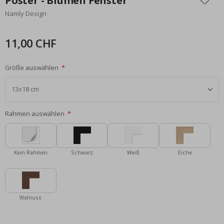
Poster - Blumen Fenster
der
Namly Design
Bildgalerie
springen
11,00 CHF
Größe auswählen
Rahmen auswählen
Kein Rahmen
Schwarz
Weiß
Eiche
Walnuss