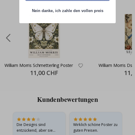
Nein danke, ich zahle den vollen preis
William Morris Schmetterling Poster
William Morris Dsc
Special
11,00 CHF
Specia
11,
Price
Price
Kundenbewertungen
Die Designs sind
Wirklich schöne Poster zu
All
entzückend, aber sie
guten Preisen.