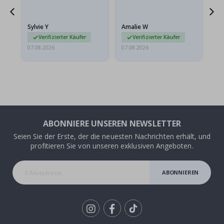
sollten flach in einem
stabilen Umschlag
versendet werden. Weil
Sylvie Y
Amalie W
Ka
sie…
Verifizierter Käufer
Verifizierter Käufer
07.08.2026
07.08.2026
07.
ABONNIERE UNSEREN NEWSLETTER
Seien Sie der Erste, der die neuesten Nachrichten erhält, und
profitieren Sie von unseren exklusiven Angeboten.
ABONNIEREN
Tik