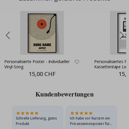
Personalisierte Poster - Individueller
Personalisiertes Pos
Vinyl-Song
Kassettentape Lieb
Special
15,00 CHF
Specia
15,
Price
Price
Kundenbewertungen
Schnelle Lieferung, gutes
Ich habe vor Kurzem ein
Ich
Produkt
Prinzessinnenposter für
das