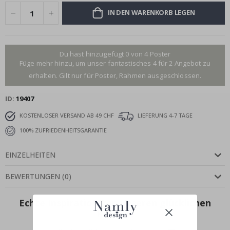
IN DEN WARENKORB LEGEN
Du hast hinzugefügt 0 von 4 Poster
Füge mehr hinzu, um unser fantastisches 4 für 2 Angebot zu
erhalten. Gilt nur für Poster, Rahmen ausgeschlossen.
ID
19407
KOSTENLOSER VERSAND AB 49 CHF
LIEFERUNG 4-7 TAGE
100% ZUFRIEDENHEITSGARANTIE
EINZELHEITEN
BEWERTUNGEN
(
0
)
Echte Inspiration von unseren glücklichen
Kunden!