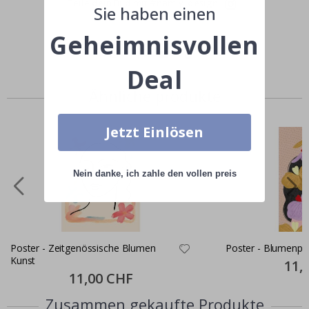
Teile dein Bild mit #namly_design
Sie haben einen
Geheimnisvollen
Deal
Ähnliche produkte
Jetzt Einlösen
Nein danke, ich zahle den vollen preis
Poster - Zeitgenössische Blumen
Poster - Blumenpo
Kunst
Specia
11,
Price
Special
11,00 CHF
Price
Zusammen gekaufte Produkte