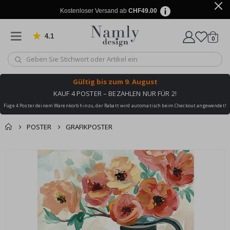
Kostenloser Versand ab
CHF49.00
4.1
Artike
von 1025 Bewertungen
0
Wagen
Gültig bis
zum 9. August
KAUF 4 POSTER – BEZAHLEN NUR FÜR 2!
Füge 4 Poster deinem Warenkorb hinzu, der Rabatt wird automatisch beim Checkout angewendet!
POSTER
GRAFIKPOSTER
Zusammen gekaufte
Einkaufswagen
Zum
Produkte
Ende
Zur Kasse
der
Bildgalerie
springen