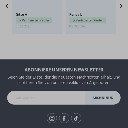
ts
meine Enkelin bestellt.
ge
Das Poster kam beim
Ra
at
Versand leicht
au
Gitte A
Renea L
Sa
beschädigt…
au
Verifizierter Käufer
Verifizierter Käufer
06.08.2026
05.08.2026
05.
ABONNIERE UNSEREN NEWSLETTER
Seien Sie der Erste, der die neuesten Nachrichten erhält, und
profitieren Sie von unseren exklusiven Angeboten.
ABONNIEREN
Tik