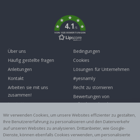
To
k
4.1
/5
VON 1025 BEWERTUNGEN
Über uns
Bedingungen
Häufig gestellte fragen
Cookies
Anleitungen
Lösungen für Unternehmen
Kontakt
#yesnamly
Arbeiten sie mit uns
Recht zu stornieren
zusammen!
Bewertungen von
Inspiration
zufriedenen kunden
Wir verwenden Cookies, um unsere Websites effizienter zu gestalten,
Beliebte Kategorien
Ihre Benutzererfahrung zu personalisieren und den Datenverkehr
auf unseren Websites zu analysieren. Drittanbieter, wie Google-
Namensaufkleber
Wandtattoos
Dienste, können ebenfalls Cookies verwenden, um personalisierte
Fliesenaufkleber
Poster