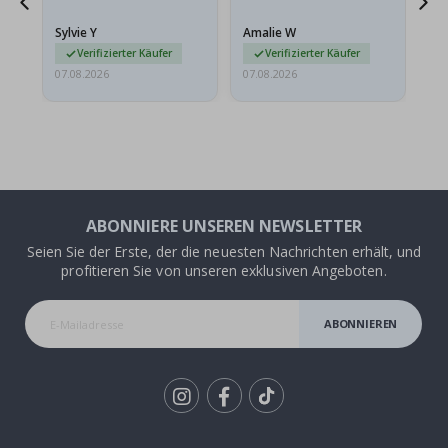
stabilen Umschlag
versendet werden. Weil
Sylvie Y
Amalie W
Ka
sie…
Verifizierter Käufer
Verifizierter Käufer
07.08.2026
07.08.2026
07.
ABONNIERE UNSEREN NEWSLETTER
Seien Sie der Erste, der die neuesten Nachrichten erhält, und
profitieren Sie von unseren exklusiven Angeboten.
ABONNIEREN
Tik
To