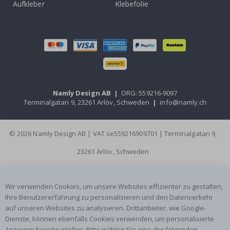
Aufkleber
Klebefolie
Namly Design AB
|
ORG: 559216-9097
Terminalgatan 9, 23261 Arlöv, Schweden
|
info@namly.ch
© 2026 Namly Design AB | VAT se559216909701 | Terminalgatan 9,
23261 Arlöv, Schweden
Wir verwenden Cookies, um unsere Websites effizienter zu gestalten,
Ihre Benutzererfahrung zu personalisieren und den Datenverkehr
auf unseren Websites zu analysieren. Drittanbieter, wie Google-
Dienste, können ebenfalls Cookies verwenden, um personalisierte
Anzeigen bereitzustellen. Bitte wählen Sie eine der folgenden