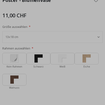
Poster - Blumenvase
der
Bildgalerie
springen
11,00 CHF
Größe auswählen
Rahmen auswählen
Kein Rahmen
Schwarz
Weiß
Eiche
Walnuss