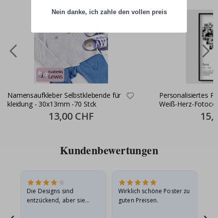
Nein danke, ich zahle den vollen preis
Namensaufkleber Selbstklebende für
Personalisiertes P
kleidung - 30x13mm -70 Stck
Weiß-Herz-Fotocol
Special
13,00 CHF
Specia
15,
Price
Price
Kundenbewertungen
Die Designs sind
Wirklich schöne Poster zu
All
entzückend, aber sie
guten Preisen.
sollten flach in einem