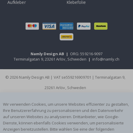
Aufkleber
Klebefolie
Namly Design AB
|
ORG: 559216-9097
Terminalgatan 9, 23261 Arlöv, Schweden
|
info@namly.ch
© 2026 Namly Design AB | VAT se559216909701 | Terminalgatan 9,
23261 Arlöv, Schweden
Wir verwenden Cookies, um unsere Websites effizienter zu gestalten,
Ihre Benutzererfahrung zu personalisieren und den Datenverkehr
auf unseren Websites zu analysieren. Drittanbieter, wie Google-
Dienste, können ebenfalls Cookies verwenden, um personalisierte
Anzeigen bereitzustellen. Bitte wählen Sie eine der folgenden