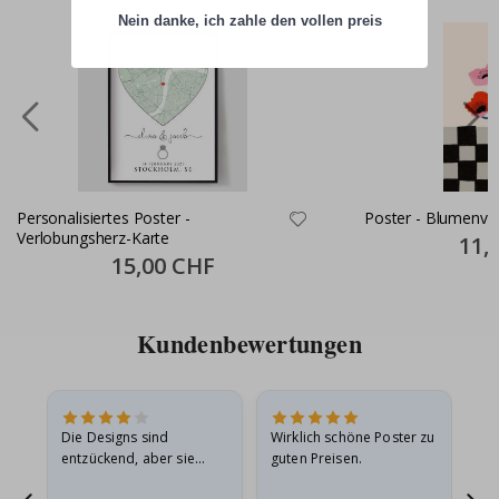
Nein danke, ich zahle den vollen preis
Personalisiertes Poster -
Poster - Blumenva
Verlobungsherz-Karte
Specia
11,
Price
Special
15,00 CHF
Price
Kundenbewertungen
Die Designs sind
Wirklich schöne Poster zu
All
entzückend, aber sie
guten Preisen.
sollten flach in einem