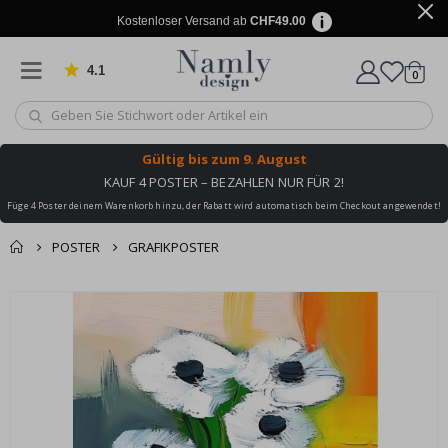
Kostenloser Versand ab
CHF49.00
4.1
Artike
von 1029 Bewertungen
0
Wagen
Gültig bis
zum 9. August
KAUF 4 POSTER – BEZAHLEN NUR FÜR 2!
Füge 4 Poster deinem Warenkorb hinzu, der Rabatt wird automatisch beim Checkout angewendet!
POSTER
GRAFIKPOSTER
Zusammen gekaufte
Einkaufswagen
Zum
Produkte
Ende
Zur Kasse
der
Bildgalerie
springen