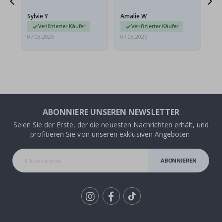
stabilen Umschlag
versendet werden. Weil
Sylvie Y
Amalie W
Ka
sie…
Verifizierter Käufer
Verifizierter Käufer
07.08.2026
07.08.2026
07.
ABONNIERE UNSEREN NEWSLETTER
Seien Sie der Erste, der die neuesten Nachrichten erhält, und
profitieren Sie von unseren exklusiven Angeboten.
ABONNIEREN
Tik
To