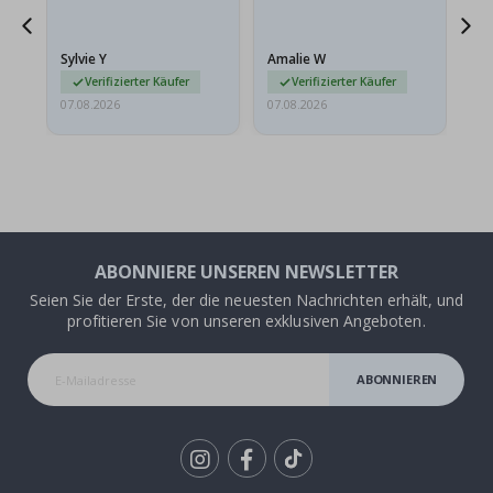
sollten flach in einem
stabilen Umschlag
versendet werden. Weil
Sylvie Y
Amalie W
Ka
sie…
Verifizierter Käufer
Verifizierter Käufer
07.08.2026
07.08.2026
07.
ABONNIERE UNSEREN NEWSLETTER
Seien Sie der Erste, der die neuesten Nachrichten erhält, und
profitieren Sie von unseren exklusiven Angeboten.
ABONNIEREN
Tik