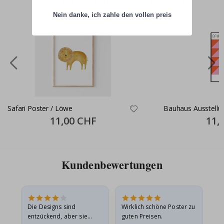
Nein danke, ich zahle den vollen preis
Safari Poster / Löwe
Bauhaus Ausstellu
Special
11,00 CHF
Specia
11,
Price
Price
Kundenbewertungen
Die Designs sind
Wirklich schöne Poster zu
All
entzückend, aber sie
guten Preisen.