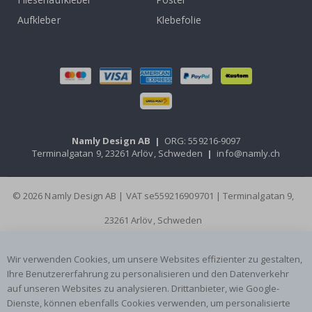
Aufkleber
Klebefolie
Namly Design AB
|
ORG: 559216-9097
Terminalgatan 9, 23261 Arlöv, Schweden
|
info@namly.ch
© 2026 Namly Design AB | VAT se559216909701 | Terminalgatan 9,
23261 Arlöv, Schweden
Wir verwenden Cookies, um unsere Websites effizienter zu gestalten,
Ihre Benutzererfahrung zu personalisieren und den Datenverkehr
auf unseren Websites zu analysieren. Drittanbieter, wie Google-
Dienste, können ebenfalls Cookies verwenden, um personalisierte