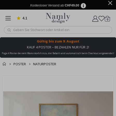
Kostenloser Versand ab
CHF49.00
4.1
Artike
von 1030 Bewertungen
0
Wagen
Gültig bis
zum 9. August
KAUF 4 POSTER – BEZAHLEN NUR FÜR 2!
Füge 4 Poster deinem Warenkorb hinzu, der Rabatt wird automatisch beim Checkout angewendet!
POSTER
NATURPOSTER
Zusammen gekaufte
Einkaufswagen
Zum
Produkte
Ende
Zur Kasse
der
Bildgalerie
springen