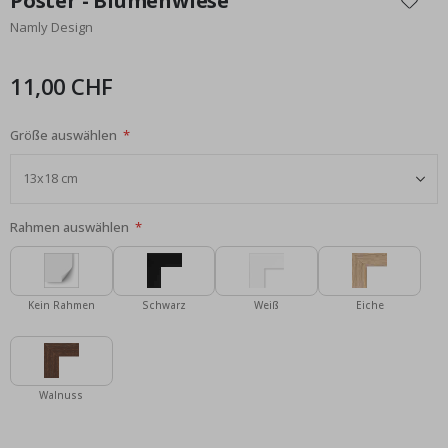
Poster - Blumenwiese
der
Namly Design
Bildgalerie
springen
11,00 CHF
Größe auswählen
Rahmen auswählen
Kein Rahmen
Schwarz
Weiß
Eiche
Walnuss