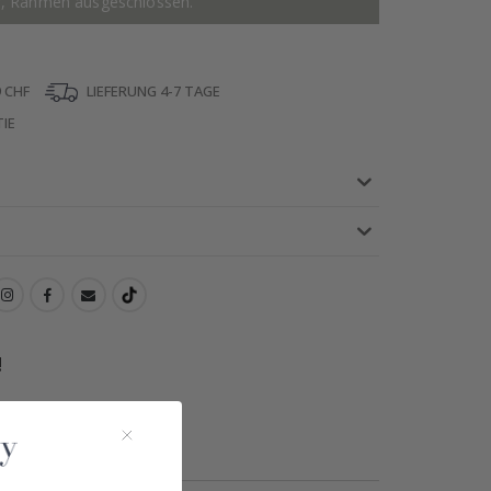
r, Rahmen ausgeschlossen.
 CHF
LIEFERUNG 4-7 TAGE
IE
!