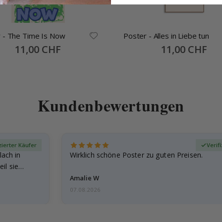
 - The Time Is Now
Poster - Alles in Liebe tun
Special
11,00 CHF
Special
11,00 CHF
Price
Price
Kundenbewertungen
zierter Käufer
Verif
lach in
Wirklich schöne Poster zu guten Preisen.
il sie…
Amalie W
07.08.2026