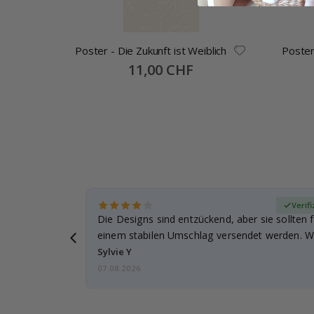
Poster - Die Zukunft ist Weiblich
Poster
- Wo
Special
11,00 CHF
Price
zierter Käufer
Verifi
Die Designs sind entzückend, aber sie sollten f
einem stabilen Umschlag versendet werden. We
Sylvie Y
07.08.2026