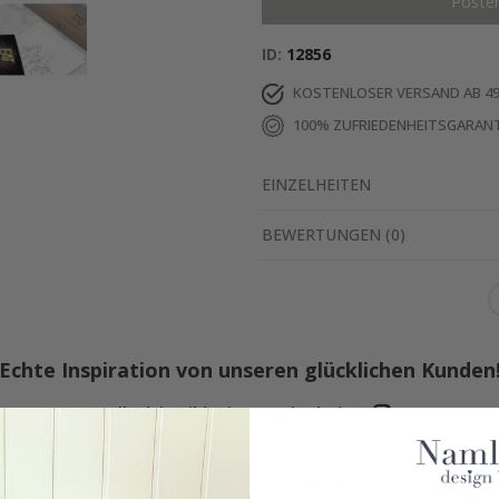
Poste
ID
12856
KOSTENLOSER VERSAND AB 49
100% ZUFRIEDENHEITSGARANT
EINZELHEITEN
BEWERTUNGEN
(
0
)
Echte Inspiration von unseren glücklichen Kunden
Teile dein Bild mit #namly_design
Ähnliche produkte