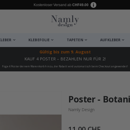
Kostenloser Versand ab
CHF49.00
KLEBER
KLEBEFOLIE
TAPETEN
AUFKLEBER
Gültig bis
zum 9. August
KAUF 4 POSTER – BEZAHLEN NUR FÜR 2!
Füge 4 Poster deinem Warenkorb hinzu, der Rabatt wird automatisch beim Checkout angewendet!
ukte
Poster - Botan
Namly Design
11,00 CHF