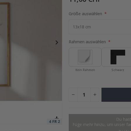
Größe auswählen
Special
11,00 €
Price
Rahmen auswählen
Kein Rahmen
Schwarz
Du hast
Füge mehr hinzu, um unser fant