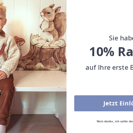
Sie hab
10% Ra
 - Botanische Eleganz
Poster - Botanische Zweige
auf Ihre erste 
Special
11,00 CHF
Special
11,00 CHF
Price
Price
Zusammen gekaufte Produkte
Jetzt Ein
Nein danke, ich zahle de