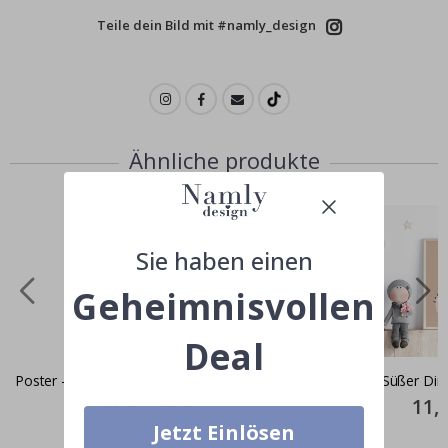
Teile dein Bild mit #namly_design
Ähnliche produkte
Sie haben einen
Geheimnisvollen
Deal
Poster - Süßer Dinosaurier
Poster - Süßer Din
Special
11,00 CHF
Specia
11,
Price
Price
Jetzt Einlösen