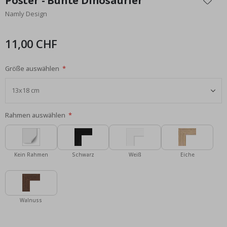
Poster - Bunte Dinosaurier
der
Namly Design
Bildgalerie
springen
11,00 CHF
Größe auswählen
Rahmen auswählen
Kein Rahmen
Schwarz
Weiß
Eiche
Walnuss