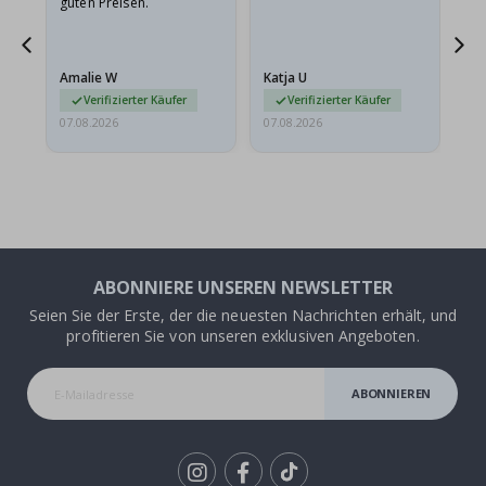
guten Preisen.
Pr
ehr
Amalie W
Katja U
Gi
r…
Verifizierter Käufer
Verifizierter Käufer
07.08.2026
07.08.2026
06.
ABONNIERE UNSEREN NEWSLETTER
Seien Sie der Erste, der die neuesten Nachrichten erhält, und
profitieren Sie von unseren exklusiven Angeboten.
ABONNIEREN