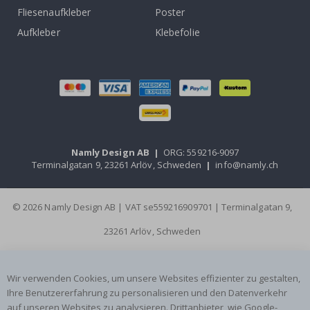
Fliesenaufkleber
Poster
Aufkleber
Klebefolie
Namly Design AB
|
ORG: 559216-9097
Terminalgatan 9, 23261 Arlöv, Schweden
|
info@namly.ch
© 2026 Namly Design AB | VAT se559216909701 | Terminalgatan 9,
23261 Arlöv, Schweden
Wir verwenden Cookies, um unsere Websites effizienter zu gestalten,
Ihre Benutzererfahrung zu personalisieren und den Datenverkehr
auf unseren Websites zu analysieren. Drittanbieter, wie Google-