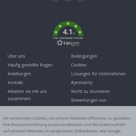
Tik
To
k
4.1
/5
VON 1024 BEWERTUNGEN
Über uns
Bedingungen
Häufig gestellte fragen
Cookies
Anleitungen
Lösungen für Unternehmen
Kontakt
#yesnamly
Arbeiten sie mit uns
Recht zu stornieren
zusammen!
Bewertungen von
Inspiration
zufriedenen kunden
Wir verwenden Cookies, um unsere Websites effizienter zu gestalten,
Beliebte Kategorien
Ihre Benutzererfahrung zu personalisieren und den Datenverkehr
auf unseren Websites zu analysieren. Drittanbieter, wie Google-
Namensaufkleber
Wandtattoos