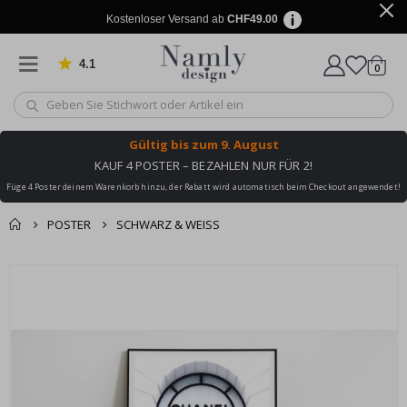
Kostenloser Versand ab
CHF49.00
4.1
Artike
von 1024 Bewertungen
0
Wagen
Gültig bis
zum 9. August
KAUF 4 POSTER – BEZAHLEN NUR FÜR 2!
Füge 4 Poster deinem Warenkorb hinzu, der Rabatt wird automatisch beim Checkout angewendet!
POSTER
SCHWARZ & WEISS
Zusammen gekaufte
Einkaufswagen
Zum
Produkte
Ende
Zur Kasse
der
Bildgalerie
springen