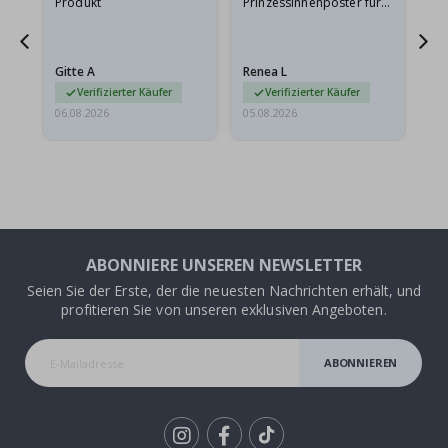
Produkt
Prinzessinnenposter für
das
ts
meine Enkelin bestellt.
ge
Das Poster kam beim
Ra
at
Versand leicht
au
Gitte A
Renea L
Sa
beschädigt…
au
Verifizierter Käufer
Verifizierter Käufer
06.08.2026
05.08.2026
05.
ABONNIERE UNSEREN NEWSLETTER
Seien Sie der Erste, der die neuesten Nachrichten erhält, und
profitieren Sie von unseren exklusiven Angeboten.
ABONNIEREN