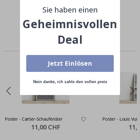
Sie haben einen
Teile dein Bild mit #namly_design
Geheimnisvollen
Deal
Ähnliche produkte
Jetzt Einlösen
Nein danke, ich zahle den vollen preis
Poster - Cartier-Schaufenster
Poster - Louis Vui
Special
11,00 CHF
Specia
11,
Price
Price