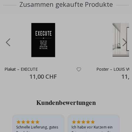
Zusammen gekaufte Produkte
Plakat – EXECUTE
Poster – LOUIS VU
Special
11,00 CHF
Specia
11,
Price
Price
Kundenbewertungen
Schnelle Lieferung, gutes
Ich habe vor Kurzem ein
Ich