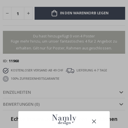
IN DEN WARENKORB LEGEN
Du hast hinzugefügt 0 von 4 Poster
Füge mehr hinzu, um unser fantastisches 4 für 2 Angebot zu
erhalten. Gilt nur für Poster, Rahmen ausgeschlossen.
ID
11960
KOSTENLOSER VERSAND AB 49 CHF
LIEFERUNG 4-7 TAGE
100% ZUFRIEDENHEITSGARANTIE
EINZELHEITEN
BEWERTUNGEN
(
0
)
Echte Inspiration von unseren glücklichen
Kunden!