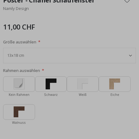
Poster - Chanel Schaufenster
der
Namly Design
Bildgalerie
springen
11,00 CHF
Größe auswählen
Rahmen auswählen
Kein Rahmen
Schwarz
Weiß
Eiche
Walnuss