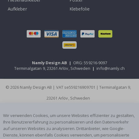
Aufkleber
Klebefolie
Namly Design AB
|
ORG: 559216-9097
Terminalgatan 9, 23261 Arlöv, Schweden
|
info@namly.ch
© 2026 Namly Design AB | VAT se559216909701 | Terminalgatan 9,
23261 Arlöv, Schweden
Wir verwenden Cookies, um unsere Websites effizienter zu gestalten,
Ihre Benutzererfahrung zu personalisieren und den Datenverkehr
auf unseren Websites zu analysieren. Drittanbieter, wie Google-
Dienste, können ebenfalls Cookies verwenden, um personalisierte