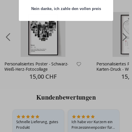
Nein danke, ich zahle den vollen preis
Personalisiertes Poster - Schwarz-
Personalisiertes Pos
Weiß-Herz-Fotocollage
Karten-Druck - Wo
Special
15,00 CHF
Specia
15,
Price
Price
Kundenbewertungen
Schnelle Lieferung, gutes
Ich habe vor Kurzem ein
Ich
Produkt
Prinzessinnenposter für
das