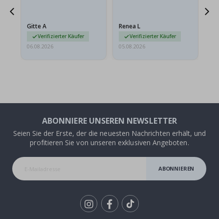
meine Enkelin bestellt.
ge
Das Poster kam beim
Ra
Versand leicht
au
Gitte A
Renea L
Sa
beschädigt…
au
Verifizierter Käufer
Verifizierter Käufer
06.08.2026
05.08.2026
05.
ABONNIERE UNSEREN NEWSLETTER
Seien Sie der Erste, der die neuesten Nachrichten erhält, und
profitieren Sie von unseren exklusiven Angeboten.
ABONNIEREN
Tik