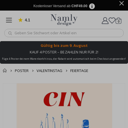
Kostenloser Versand ab
CHF49.00
4.1
Artike
von 1029 Bewertungen
0
Wagen
Gültig bis
zum 9. August
KAUF 4 POSTER – BEZAHLEN NUR FÜR 2!
Füge 4 Poster deinem Warenkorb hinzu, der Rabatt wird automatisch beim Checkout angewendet!
POSTER
VALENTINSTAG
FEIERTAGE
Zusammen gekaufte
Einkaufswagen
Zum
Produkte
Ende
Zur Kasse
der
Bildgalerie
springen