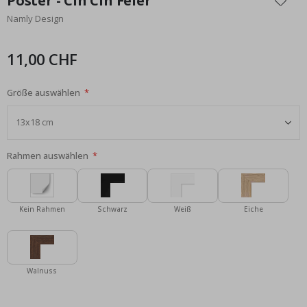
Poster - Cin Cin Feier
der
Namly Design
Bildgalerie
springen
11,00 CHF
Größe auswählen
Rahmen auswählen
Kein Rahmen
Schwarz
Weiß
Eiche
Walnuss