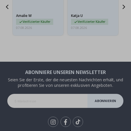
ehr
Amalie W
Katja U
Gi
r…
Verifizierter Käufer
Verifizierter Käufer
07.08.2026
07.08.2026
06.
ABONNIERE UNSEREN NEWSLETTER
Seien Sie der Erste, der die neuesten Nachrichten erhält, und
profitieren Sie von unseren exklusiven Angeboten.
ABONNIEREN
Tik