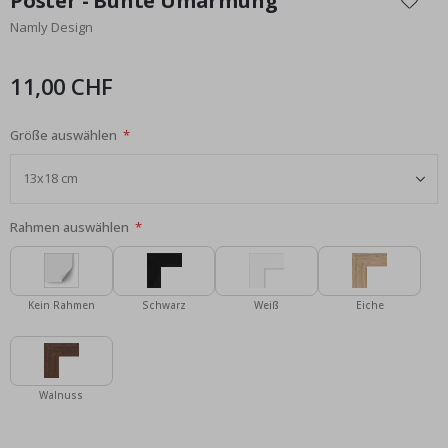
Poster - Bunte Umarmung
der
Namly Design
Bildgalerie
springen
11,00 CHF
Größe auswählen
Rahmen auswählen
Kein Rahmen
Schwarz
Weiß
Eiche
Walnuss