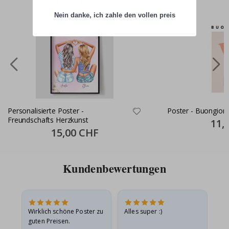
Nein danke, ich zahle den vollen preis
Personalisierte Poster -
Poster - Buongior
Freundschafts Herzkunst
Specia
11,
Price
Special
15,00 CHF
Price
Kundenbewertungen
e
Wirklich schöne Poster zu
Alles super :)
Sc
guten Preisen.
Pr