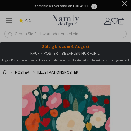
Kostenloser Versand ab
CHF49.00
4.1
Artike
von 1029 Bewertungen
0
Wagen
Gültig bis
zum 9. August
KAUF 4 POSTER – BEZAHLEN NUR FÜR 2!
Füge 4 Poster deinem Warenkorb hinzu, der Rabatt wird automatisch beim Checkout angewendet!
POSTER
ILLUSTRATIONSPOSTER
Zusammen gekaufte
Einkaufswagen
Zum
Produkte
Ende
Zur Kasse
der
Bildgalerie
springen