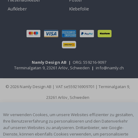
Aufkleber
Klebefolie
Namly Design AB
|
ORG: 559216-9097
Terminalgatan 9, 23261 Arlöv, Schweden
|
info@namly.ch
© 2026 Namly Design AB | VAT se559216909701 | Terminalgatan 9,
23261 Arlöv, Schweden
Wir verwenden Cookies, um unsere Websites effizienter zu gestalten,
Ihre Benutzererfahrung zu personalisieren und den Datenverkehr
auf unseren Websites zu analysieren. Drittanbieter, wie Google-
Dienste, können ebenfalls Cookies verwenden, um personalisierte