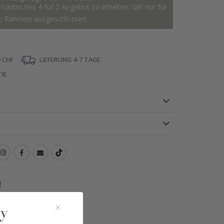
astisches 4 für 2 Angebot zu erhalten. Gilt nur für
r, Rahmen ausgeschlossen.
 CHF
LIEFERUNG 4-7 TAGE
IE
!