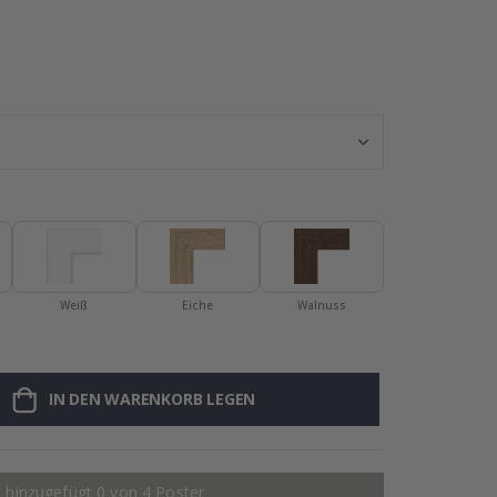
Wandaufkleber 
Weiß
Eiche
Walnuss
IN DEN WARENKORB LEGEN
 hinzugefügt 0 von 4 Poster