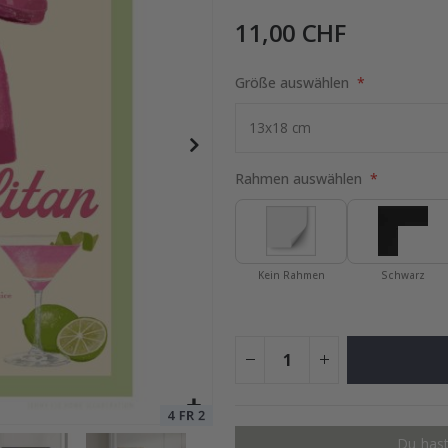
11,00 CHF
lage
Größe auswählen
Special
15,00 €
Price
Rahmen auswählen
Kein Rahmen
Schwarz
Du hast