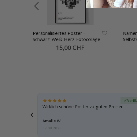
Personalisiertes Poster -
Namen
Schwarz-Weiß-Herz-Fotocollage
Selbst
30x13
Special
15,00 CHF
Price
zierter Käufer
Verifi
eschenke
Wirklich schöne Poster zu guten Preisen.
g, ich bin
Amalie W
07.08.2026