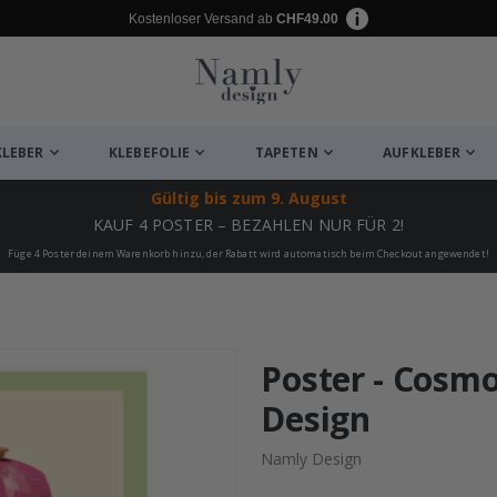
Kostenloser Versand ab
CHF49.00
KLEBER
KLEBEFOLIE
TAPETEN
AUFKLEBER
Gültig bis
zum 9. August
KAUF 4 POSTER – BEZAHLEN NUR FÜR 2!
Füge 4 Poster deinem Warenkorb hinzu, der Rabatt wird automatisch beim Checkout angewendet!
ukte
Poster - Cosmo
Design
Namly Design