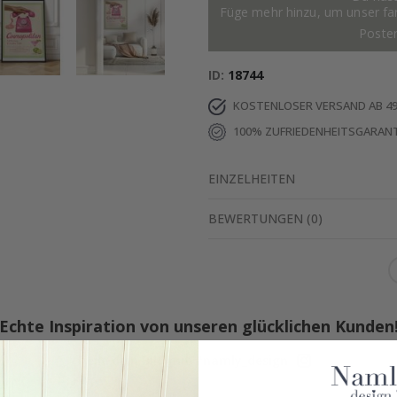
Füge mehr hinzu, um unser fant
Poste
ID
18744
KOSTENLOSER VERSAND AB 49
100% ZUFRIEDENHEITSGARANT
EINZELHEITEN
BEWERTUNGEN
(
0
)
Echte Inspiration von unseren glücklichen Kunden
Teile dein Bild mit #namly_design