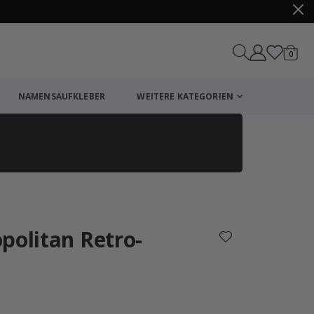
Artike
0
Wagen
NAMENSAUFKLEBER
WEITERE KATEGORIEN
Einkaufswagen
Zur Kasse
politan Retro-