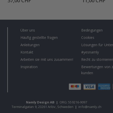
37,00 CHF
11,00 CHF
Price
Price
Über uns
Bedingungen
Häufig gestellte fragen
Cookies
Anleitungen
Lösungen für Unt
Kontakt
#yesnamly
Arbeiten sie mit uns zusammen!
Recht zu storniere
Inspiration
Bewertungen von z
kunden
Namly Design AB
|
ORG: 559216-9097
Terminalgatan 9, 23261 Arlöv, Schweden
|
info@namly.ch