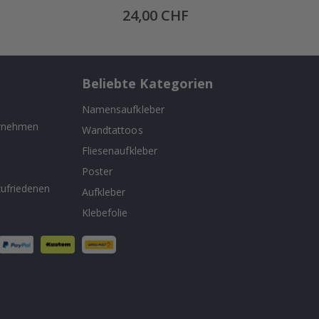
Special
24,00 CHF
Price
Beliebte Kategorien
Namensaufkleber
ernehmen
Wandtattoos
Fliesenaufkleber
n
Poster
ufriedenen
Aufkleber
Klebefolie