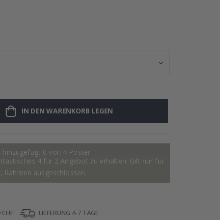
Poster - 2026 
IN DEN WARENKORB LEGEN
 hinzugefügt 0 von 4 Poster
astisches 4 für 2 Angebot zu erhalten. Gilt nur für
r, Rahmen ausgeschlossen.
 CHF
LIEFERUNG 4-7 TAGE