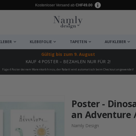
Kostenloser Versand ab
CHF49.00
KLEBER
KLEBEFOLIE
TAPETEN
AUFKLEBER
Gültig bis
zum 9. August
KAUF 4 POSTER – BEZAHLEN NUR FÜR 2!
Füge 4 Poster deinem Warenkorb hinzu, der Rabatt wird automatisch beim Checkout angewendet!
ukte
Poster - Dinosa
an Adventure /
Namly Design