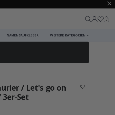
Artike
0
Wagen
NAMENSAUFKLEBER
WEITERE KATEGORIEN
Einkaufswagen
Zur Kasse
urier / Let's go on
 3er-Set