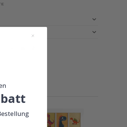
IE
!
en
batt
Bestellung