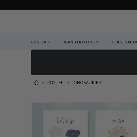
POSTER
WANDTATTOOS
FLIESENAUF
POSTER
DINOSAURIER
Zusammen gekaufte Prod
Zum
Ende
der
Bildgalerie
springen