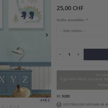
25,00 CHF
tocollage
Größe auswählen
Special
15,00 €
Price
Du hast
Füge mehr hinzu, um unser fant
Poste
ID
5223
KOSTENLOSER VERSAND AB 49