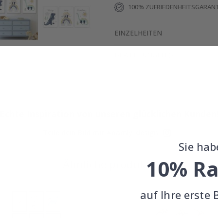
100% ZUFRIEDENHEITSGARANT
EINZELHEITEN
BEWERTUNGEN
(
)
Echte Inspiration von unseren glücklichen Kunden
Teile dein Bild mit #namly_design
Sie hab
10% Ra
Ähnliche produkte
auf Ihre erste 