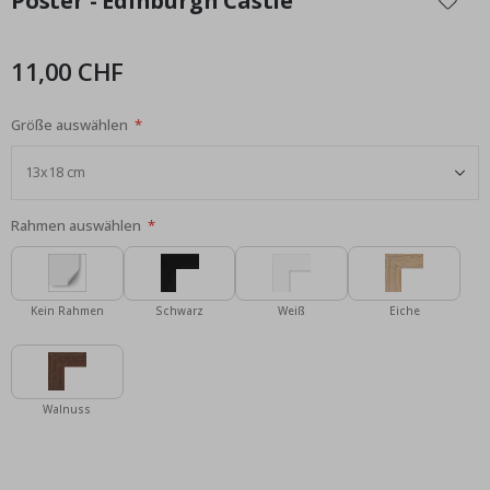
Poster - Edinburgh Castle
der
Bildgalerie
springen
11,00 CHF
Größe auswählen
Rahmen auswählen
Kein Rahmen
Schwarz
Weiß
Eiche
Walnuss