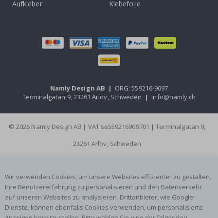
Aufkleber
Klebefolie
Namly Design AB
|
ORG: 559216-9097
Terminalgatan 9, 23261 Arlöv, Schweden
|
info@namly.ch
© 2026 Namly Design AB | VAT se559216909701 | Terminalgatan 9,
23261 Arlöv, Schweden
Wir verwenden Cookies, um unsere Websites effizienter zu gestalten,
Ihre Benutzererfahrung zu personalisieren und den Datenverkehr
auf unseren Websites zu analysieren. Drittanbieter, wie Google-
Dienste, können ebenfalls Cookies verwenden, um personalisierte
Anzeigen bereitzustellen. Bitte wählen Sie eine der folgenden