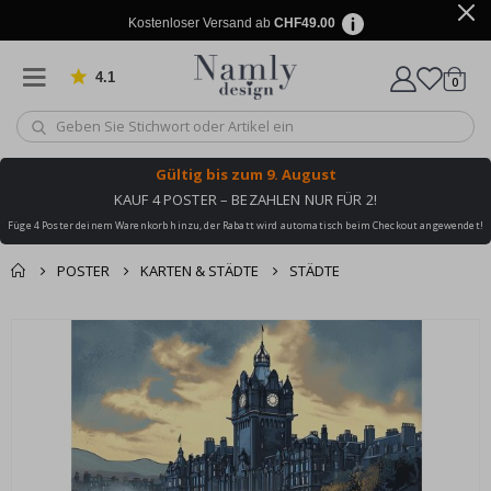
Kostenloser Versand ab
CHF49.00
4.1
Artike
von 1032 Bewertungen
0
Wagen
Gültig bis
zum 9. August
KAUF 4 POSTER – BEZAHLEN NUR FÜR 2!
Füge 4 Poster deinem Warenkorb hinzu, der Rabatt wird automatisch beim Checkout angewendet!
POSTER
KARTEN & STÄDTE
STÄDTE
Zusammen gekaufte
Einkaufswagen
Zum
Produkte
Ende
Zur Kasse
der
Bildgalerie
springen