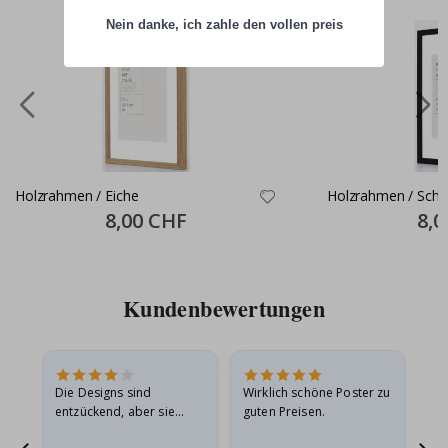
Nein danke, ich zahle den vollen preis
Holzrahmen / Eiche
Holzrahmen / Sch
Special
8,00 CHF
Speci
8,0
Price
Price
Kundenbewertungen
Die Designs sind
Wirklich schöne Poster zu
All
entzückend, aber sie
guten Preisen.
sollten flach in einem