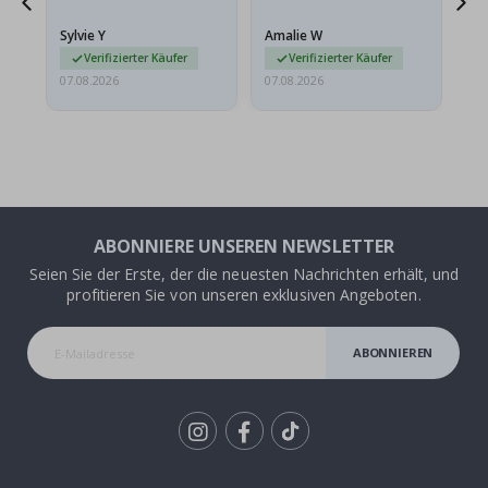
stabilen Umschlag
versendet werden. Weil
Sylvie Y
Amalie W
Ka
sie…
Verifizierter Käufer
Verifizierter Käufer
07.08.2026
07.08.2026
07.
ABONNIERE UNSEREN NEWSLETTER
Seien Sie der Erste, der die neuesten Nachrichten erhält, und
profitieren Sie von unseren exklusiven Angeboten.
ABONNIEREN
Tik
To