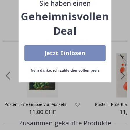
Sie haben einen
Teile dein Bild mit #namly_design
Geheimnisvollen
Deal
Ähnliche produkte
Jetzt Einlösen
Nein danke, ich zahle den vollen preis
Poster - Eine Gruppe von Aurikeln
Poster - Rote Blätt
Special
11,00 CHF
Specia
11,
Price
Price
Zusammen gekaufte Produkte