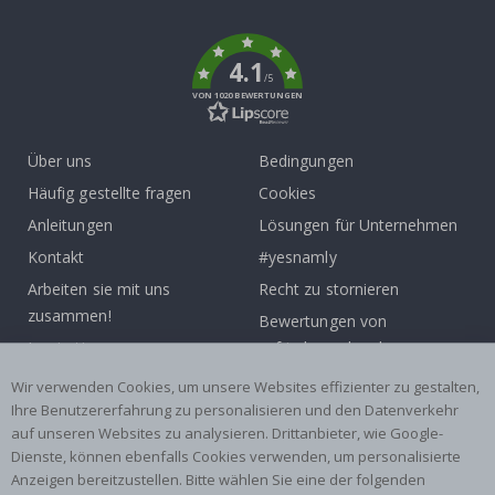
k
4.1
/5
VON 1020 BEWERTUNGEN
Über uns
Bedingungen
Häufig gestellte fragen
Cookies
Anleitungen
Lösungen für Unternehmen
Kontakt
#yesnamly
Arbeiten sie mit uns
Recht zu stornieren
zusammen!
Bewertungen von
Inspiration
zufriedenen kunden
Wir verwenden Cookies, um unsere Websites effizienter zu gestalten,
Beliebte Kategorien
Ihre Benutzererfahrung zu personalisieren und den Datenverkehr
auf unseren Websites zu analysieren. Drittanbieter, wie Google-
Namensaufkleber
Wandtattoos
Dienste, können ebenfalls Cookies verwenden, um personalisierte
Fliesenaufkleber
Poster
Anzeigen bereitzustellen. Bitte wählen Sie eine der folgenden