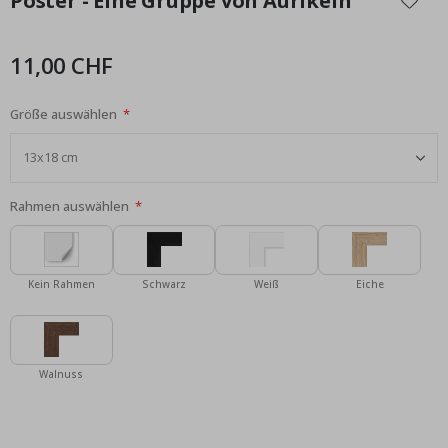
Poster - Eine Gruppe von Aurikeln
der
Bildgalerie
springen
11,00 CHF
Größe auswählen
Rahmen auswählen
Kein Rahmen
Schwarz
Weiß
Eiche
Walnuss