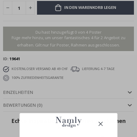
IN DEN WARENKORB LEGEN
Du hast hinzugefügt 0 von 4 Poster
Füge mehr hinzu, um unser fantastisches 4 für 2 Angebot zu
erhalten. Gilt nur für Poster, Rahmen ausgeschlossen.
ID
19641
KOSTENLOSER VERSAND AB 49 CHF
LIEFERUNG 4-7 TAGE
100% ZUFRIEDENHEITSGARANTIE
EINZELHEITEN
BEWERTUNGEN
(
0
)
Echte Inspiration von unseren glücklichen
Kunden!