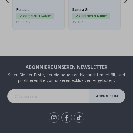
t
Das Poster kam beim
Rahmen sieht auch super
Versand leicht
aus. Die Lieferung war
Renea L
Sandra G
Al
beschädigt…
außerdem…
Verifizierter Käufer
Verifizierter Käufer
05.08.2026
05.08.2026
05.
ABONNIERE UNSEREN NEWSLETTER
Seien Sie der Erste, der die neuesten Nachrichten erhält, und
profitieren Sie von unseren exklusiven Angeboten.
ABONNIEREN
Tik
To