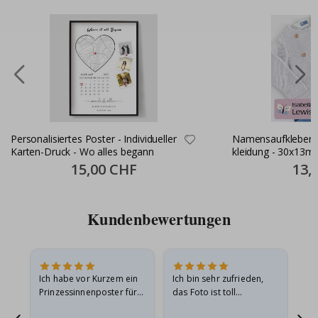
Personalisiertes Poster - Individueller
Namensaufkleber S
Karten-Druck - Wo alles begann
kleidung - 30x13m
Special
15,00 CHF
Specia
13,
Price
Price
Kundenbewertungen
Ich habe vor Kurzem ein
Ich bin sehr zufrieden,
Su
 Die
Prinzessinnenposter für
das Foto ist toll
 in
meine Enkelin bestellt.
geworden und der