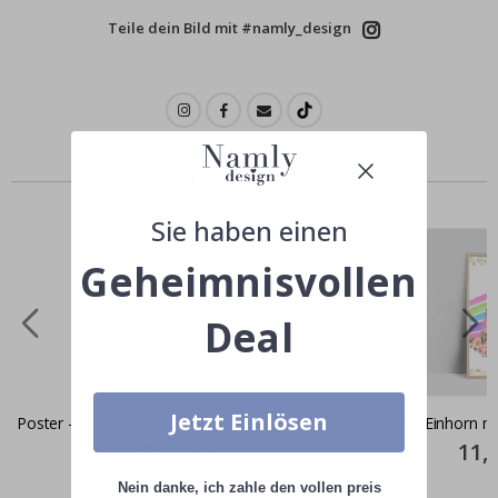
Teile dein Bild mit #namly_design
Ähnliche produkte
Sie haben einen
Geheimnisvollen
Deal
Jetzt Einlösen
Poster - Einhorn mit Blumen / Links
Poster - Einhorn m
Special
11,00 CHF
Specia
11,
Price
Price
Nein danke, ich zahle den vollen preis