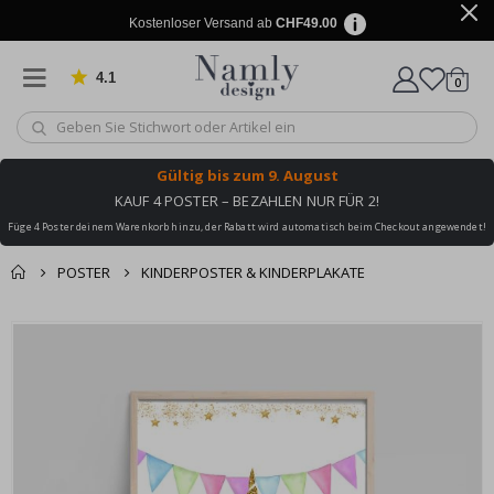
Kostenloser Versand ab
CHF49.00
4.1
Artike
von 1027 Bewertungen
0
Wagen
Gültig bis
zum 9. August
KAUF 4 POSTER – BEZAHLEN NUR FÜR 2!
Füge 4 Poster deinem Warenkorb hinzu, der Rabatt wird automatisch beim Checkout angewendet!
POSTER
KINDERPOSTER & KINDERPLAKATE
Zusammen gekaufte
Einkaufswagen
Zum
Produkte
Ende
Zur Kasse
der
Bildgalerie
springen