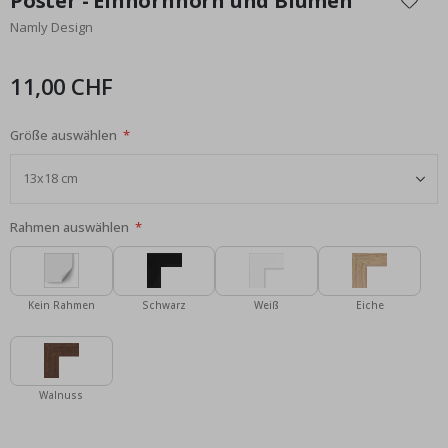
Poster - Einhornhorn und Blumen
der
Namly Design
Bildgalerie
springen
11,00 CHF
Größe auswählen
Rahmen auswählen
Kein Rahmen
Schwarz
Weiß
Eiche
Walnuss