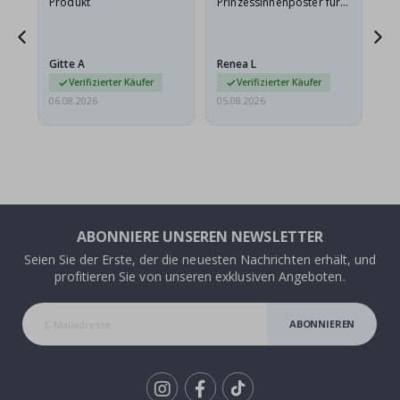
Produkt
Prinzessinnenposter für
das
meine Enkelin bestellt.
ge
Das Poster kam beim
Ra
Versand leicht
au
Gitte A
Renea L
Sa
beschädigt…
au
Verifizierter Käufer
Verifizierter Käufer
06.08.2026
05.08.2026
05.
ABONNIERE UNSEREN NEWSLETTER
Seien Sie der Erste, der die neuesten Nachrichten erhält, und
profitieren Sie von unseren exklusiven Angeboten.
ABONNIEREN