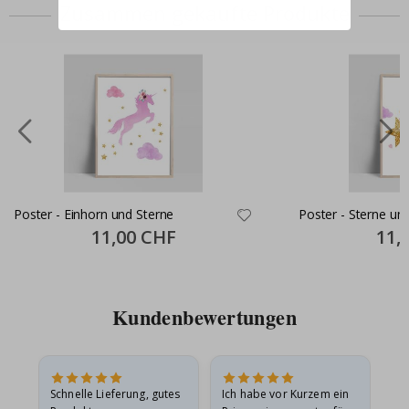
Zusammen gekaufte Produkte
Poster - Einhorn und Sterne
Poster - Sterne u
Special
11,00 CHF
Specia
11,
Price
Price
Kundenbewertungen
Schnelle Lieferung, gutes
Ich habe vor Kurzem ein
Ich